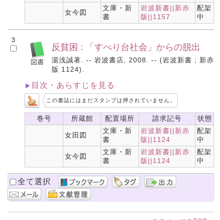
文庫・新
岩波新書||新赤
配架
女今図
書
版||1157
中
3
反貧困 : 「すべり台社会」からの脱出
湯浅誠著. -- 岩波書店, 2008. -- (岩波新書 ; 新赤
版 1124).
目次・あらすじを見る
この書誌にはまだスタンプは押されていません。
巻号
所蔵館
配置場所
請求記号
状態
文庫・新
岩波新書||新赤
配架
女田図
書
版||1124
中
文庫・新
岩波新書||新赤
配架
女今図
書
版||1124
中
全て選択