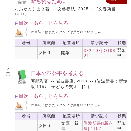
断ち切るために
おおたとしまさ著. -- 文藝春秋, 2025. -- (文春新書 ;
1491).
目次・あらすじを見る
この書誌にはまだスタンプは押されていません。
巻号
所蔵館
配置場所
請求記号
状態
配架
372.107||O106
女田図
開架
04
中
2
日本の不公平を考える
阿部彩著. -- 岩波書店, 2008. -- (岩波新書 ; 新赤
版 1157 . 子どもの貧困 ; [1]).
目次・あらすじを見る
この書誌にはまだスタンプは押されていません。
巻号
所蔵館
配置場所
請求記号
状態
文庫・新
岩波新書||新赤
配架
女田図
書
版||1157
中