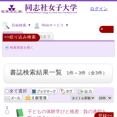
ログイン
目録検索 ▼
Webサービス ▼
≡
蔵書検索
その他のタブ
>>絞り込み検索
検索画面を開く
書誌検索結果一覧
1件～3件（全3件）
全て選択
1
子どもの体験学びと格差 : 負の連鎖を
登録<<