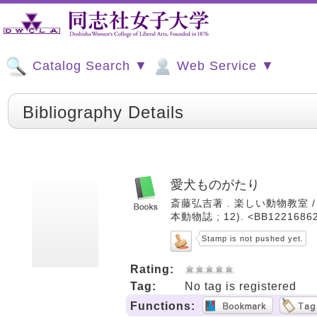
Catalog Search ▼
Web Service ▼
Bibliography Details
愛犬ものがたり
斎藤弘吉著 . 楽しい動物教室 / 今
本動物誌 ; 12). <BB1221686
Stamp is not pushed yet.
Rating:
Tag:
No tag is registered
Functions: