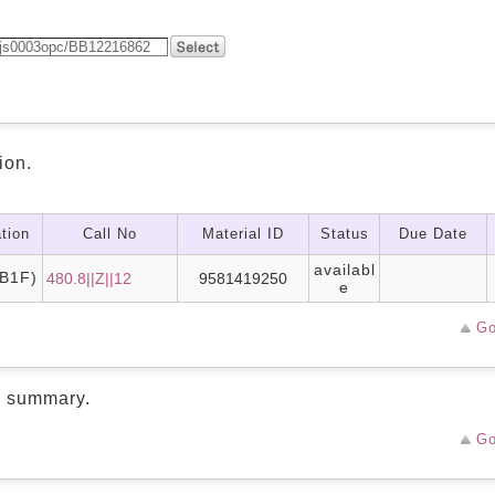
ion.
tion
Call No
Material ID
Status
Due Date
availabl
B1F)
480.8||Z||12
9581419250
e
Go
d summary.
Go