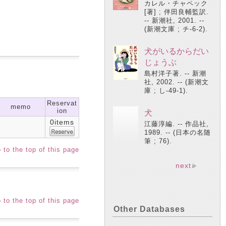
カレル・チャペック
[著] ; 伴田良輔監訳.
-- 新潮社, 2001. --
(新潮文庫 ; チ-6-2).
犬がいるからだい
じょうぶ
島村洋子著. -- 新潮
社, 2002. -- (新潮文
庫 ; し-49-1).
Reservat
memo
ion
犬
0items
江藤淳編. -- 作品社,
1989. -- (日本の名随
筆 ; 76).
 to the top of this page
next
 to the top of this page
Other Databases