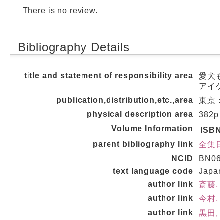
There is no review.
Bibliography Details
title and statement of responsibility area
愛犬も
アイケ
publication,distribution,etc.,area
東京 :
physical description area
382p
Volume Information
ISB
parent bibliography link
全集日
NCID
BN06
text language code
Japa
author link
斎藤,
author link
今村,
author link
黒田, 