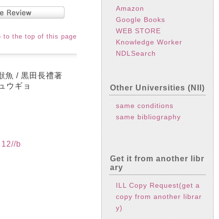
Amazon
Google Books
WEB STORE
 to the top of this page
Knowledge Worker
NDLSearch
獣魚 / 黒田長禮著
ジュウギョ
Other Universities (NII)
same conditions
same bibliography
2//b
Get it from another libr
ary
ILL Copy Request(get a
copy from another librar
y)