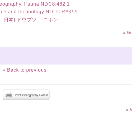
eography. Fauna NDC8:482.1
nce and technology NDLC:RA455
-- 日本||ドウブツ -- ニホン
Go
Back to previous
G