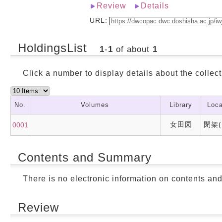
Review
Details
URL:
HoldingsList
1
-
1
of about
1
Click a number to display details about the collect
No.
Volumes
Library
Loca
女田図
閉架(
0001
Contents and Summary
There is no electronic information on contents an
Review