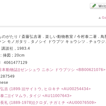
Go
のがたり / 斎藤弘吉著 . 楽しい動物教室 / 今村泰二著 . 鳥
ン モノガタリ . タノシイ ドウブツ キョウシツ . チョウ
 講談社 , 1983.4
 : 挿図 ; 20cm
N
4061477129
本動物誌||ゼンシュウ ニホン ドウブツシ <BB00621076> 1
287549
nese
 弘吉 (1899-)||サイトウ, ヒロキチ <AU00254434>
 泰二||イマムラ, タイジ <AU11007643>
長礼 (1889-1978)||クロダ, ナガミチ <AU00076509>