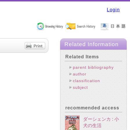
Login
Related Information
Related Items
parent bibliography
author
classification
subject
recommended access
ダーシェンカ : 小
犬の生活