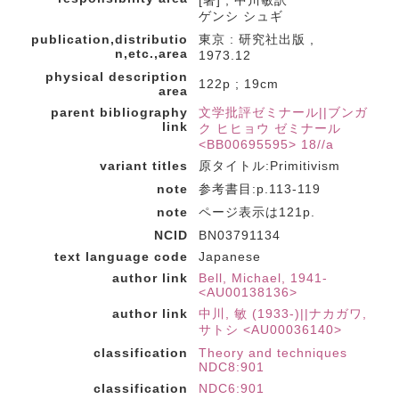
[著] ; 中川敏訳
ゲンシ シュギ
publication,distributio
東京 : 研究社出版 ,
n,etc.,area
1973.12
physical description
122p ; 19cm
area
parent bibliography
文学批評ゼミナール||ブンガ
link
ク ヒヒョウ ゼミナール
<BB00695595> 18//a
variant titles
原タイトル:Primitivism
note
参考書目:p.113-119
note
ページ表示は121p.
NCID
BN03791134
text language code
Japanese
author link
Bell, Michael, 1941-
<AU00138136>
author link
中川, 敏 (1933-)||ナカガワ,
サトシ <AU00036140>
classification
Theory and techniques
NDC8:901
classification
NDC6:901