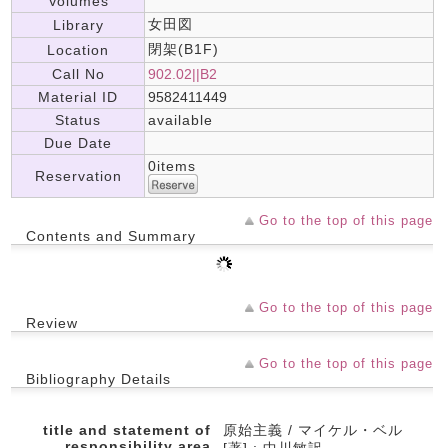
Volumes
女田図
Library
閉架(B1F)
Location
Call No
902.02||B2
Material ID
9582411449
Status
available
Due Date
0items
Reservation
Go to the top of this page
Contents and Summary
Go to the top of this page
Review
Go to the top of this page
Bibliography Details
title and statement of
原始主義 / マイケル・ベル
responsibility area