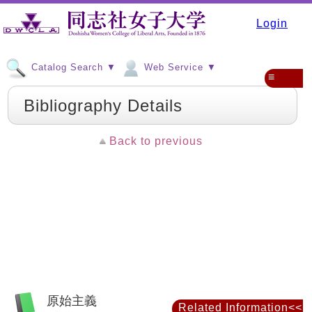
Login
Catalog Search ▼
Web Service ▼
≡
Bibliography Details
Back to previous
原始主義
Related Information<<