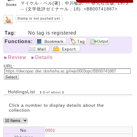
マイケル・ベル[著] ; 中川敏訳. -- 研究社出版, 1973.
-- (文学批評ゼミナール ; 18). <BB00741887>
Stamp is not pushed yet.
Tag:
No tag is registered
Functions:
Review
Details
URL:
HoldingsList
1
-
1
of about
1
Click a number to display details about the
collection.
No.
0001