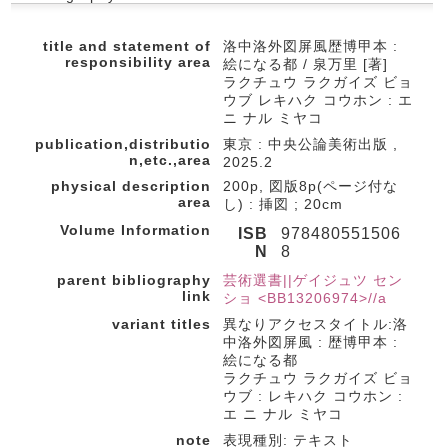
title and statement of
洛中洛外図屏風歴博甲本 :
responsibility area
絵になる都 / 泉万里 [著]
ラクチュウ ラクガイズ ビョ
ウブ レキハク コウホン : エ
ニ ナル ミヤコ
publication,distributio
東京 : 中央公論美術出版 ,
n,etc.,area
2025.2
physical description
200p, 図版8p(ページ付な
area
し) : 挿図 ; 20cm
Volume Information
ISB
978480551506
N
8
parent bibliography
芸術選書||ゲイジュツ セン
link
ショ <BB13206974>//a
variant titles
異なりアクセスタイトル:洛
中洛外図屏風 : 歴博甲本 :
絵になる都
ラクチュウ ラクガイズ ビョ
ウブ : レキハク コウホン :
エ ニ ナル ミヤコ
note
表現種別: テキスト