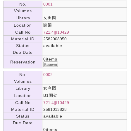
No.
0001
Volumes
女田図
Library
開架
Location
Call No
721.4||I10429
Material ID
2582008950
Status
available
Due Date
0items
Reservation
No.
0002
Volumes
女今図
Library
B1開架
Location
Call No
721.4||I10429
Material ID
2581013828
Status
available
Due Date
0items