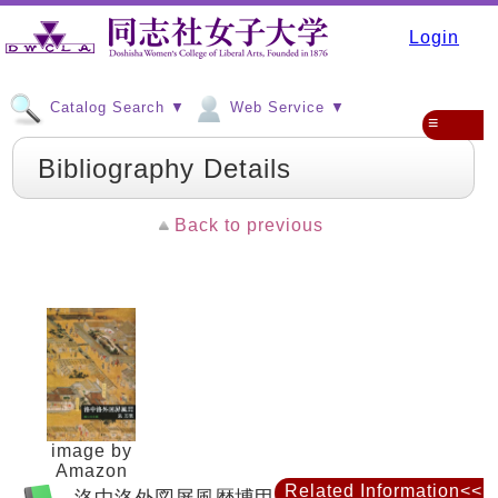
Login
Catalog Search ▼
Web Service ▼
≡
Bibliography Details
Back to previous
image by
Amazon
Related Information<<
洛中洛外図屏風歴博甲本 : 絵になる都