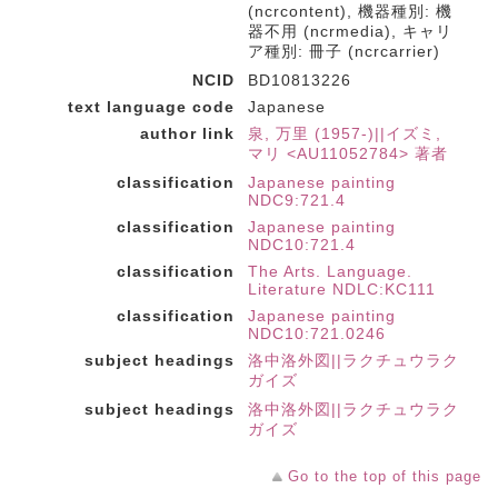
(ncrcontent), 機器種別: 機
器不用 (ncrmedia), キャリ
ア種別: 冊子 (ncrcarrier)
NCID
BD10813226
text language code
Japanese
author link
泉, 万里 (1957-)||イズミ,
マリ <AU11052784> 著者
classification
Japanese painting
NDC9:721.4
classification
Japanese painting
NDC10:721.4
classification
The Arts. Language.
Literature NDLC:KC111
classification
Japanese painting
NDC10:721.0246
subject headings
洛中洛外図||ラクチュウラク
ガイズ
subject headings
洛中洛外図||ラクチュウラク
ガイズ
Go to the top of this page