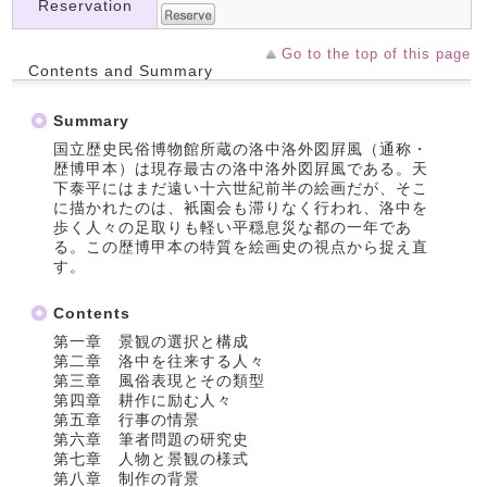
Reservation
Go to the top of this page
Contents and Summary
Summary
国立歴史民俗博物館所蔵の洛中洛外図屛風（通称・
歴博甲本）は現存最古の洛中洛外図屛風である。天
下泰平にはまだ遠い十六世紀前半の絵画だが、そこ
に描かれたのは、衹園会も滞りなく行われ、洛中を
歩く人々の足取りも軽い平穏息災な都の一年であ
る。この歴博甲本の特質を絵画史の視点から捉え直
す。
Contents
第一章 景観の選択と構成
第二章 洛中を往来する人々
第三章 風俗表現とその類型
第四章 耕作に励む人々
第五章 行事の情景
第六章 筆者問題の研究史
第七章 人物と景観の様式
第八章 制作の背景