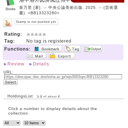
泉万里 [著]. -- 中央公論美術出版, 2025. -- (芸術選
書). <BB13323280>
Stamp is not pushed yet.
Rating:
Tag:
No tag is registered
Functions:
Review
Details
URL:
HoldingsList
1
-
2
of about
2
Click a number to display details about the
collection.