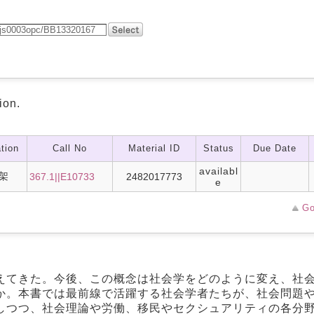
ion.
tion
Call No
Material ID
Status
Due Date
availabl
架
367.1||E10733
2482017773
e
Go
えてきた。今後、この概念は社会学をどのように変え、社
か。本書では最前線で活躍する社会学者たちが、社会問題
しつつ、社会理論や労働、移民やセクシュアリティの各分