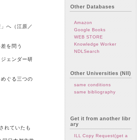
Other Databases
Amazon
理」へ（江原／
Google Books
WEB STORE
Knowledge Worker
格差を問う
NDLSearch
・ジェンダー研
Other Universities (NII)
をめぐる三つの
same conditions
same bibliography
ィ
Get it from another libr
ary
されていたも
ILL Copy Request(get a