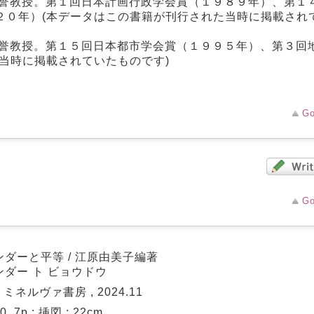
名誉教授。第１回日本計画行政学会賞（１９８９年）、第１
２０年）(本データはこの書籍が刊行された当時に掲載され
名誉教授。第１５回日本都市学会賞（１９９５年）、第３回
当時に掲載されていたものです)
Go
Go
ンダーと平等 / 江原由美子編著
ンダー ト ビョウドウ
: ミネルヴァ書房 , 2024.11
90, 7p : 挿図 ; 22cm