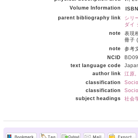
Volume Information
ISB
parent bibliography link
シリ
ダイ 
note
表現種
冊子 (n
note
参考
NCID
BD09
text language code
Japa
author link
江原, 
classification
Soci
classification
Soci
subject headings
社会