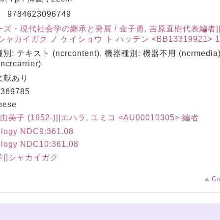
N
9784623096749
ーズ・現代社会学の継承と発展 / 金子勇, 吉原直樹代表編者
シャカイガク ノ ケイショウ ト ハッテン <BB13319921> 1/
別: テキスト (ncrcontent), 機器種別: 機器不用 (ncrmedi
crcarrier)
文献あり
369785
nese
由美子 (1952-)||エハラ, ユミコ <AU00010305> 編者
ology NDC9:361.08
ology NDC10:361.08
学||シャカイガク
Go