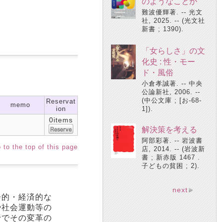
のようなことか
難波優輝著. -- 光文
社, 2025. -- (光文社
新書 ; 1390).
「女らしさ」の文
化史 : 性・モー
ド・風俗
小倉孝誠著. -- 中央
公論新社, 2006. --
(中公文庫 ; [お-68-
Reservat
memo
ion
1]).
0items
解決策を考える
阿部彩著. -- 岩波書
 to the top of this page
店, 2014. -- (岩波新
書 ; 新赤版 1467 .
子どもの貧困 ; 2).
next
会的・経済的な
や社会運動等の
野でその変革の