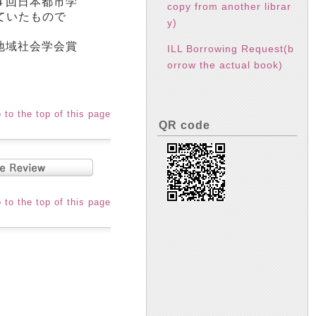
４回日本都市学
copy from another librar
ていたもので
y)
地域社会学会賞
ILL Borrowing Request(b
orrow the actual book)
 to the top of this page
QR code
 to the top of this page