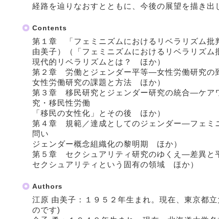
経路を辿りなおすとともに、今後の展望を描き出
Contents
第１章 「フェミニズムにおけるリベラリズム批
由美子）（「フェミニズムにおけるリベラリズム
現代的リベラリズムとは？ ほか）
第２章 労働とジェンダー平等―女性労働研究の
女性労働研究の課題と方法 ほか）
第３章 移民研究とジェンダー研究の統合―ケア
究・移民性労働
「移民の女性化」とその後 ほか）
第４章 規範／達成としてのジェンダー―フェミ
問い
ジェンダー概念組織化の黎明期 ほか）
第５章 セクシュアリティ研究のゆくえ―差異と
セクシュアリティという固有の領域 ほか）
Authors
江原 由美子：１９５２年生まれ。現在、東京都立
のです)