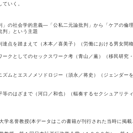
していく。
判」の社会学的意義―「公私二元論批判」から「ケアの倫
批判」という主題
到達点を踏まえて（木本／喜美子）（労働における男女間
ワークとしてのセックスワーク考（青山／薫）（移民研究
ニズムとエスノメソドロジー（須永／将史）（ジェンダー
平等のはざまで（河口／和也）（輻奏するセクシュアリテ
大学名誉教授(本データはこの書籍が刊行された当時に掲載