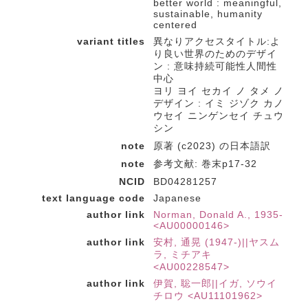
better world : meaningful,
sustainable, humanity
centered
variant titles
異なりアクセスタイトル:よ
り良い世界のためのデザイ
ン : 意味持続可能性人間性
中心
ヨリ ヨイ セカイ ノ タメ ノ
デザイン : イミ ジゾク カノ
ウセイ ニンゲンセイ チュウ
シン
note
原著 (c2023) の日本語訳
note
参考文献: 巻末p17-32
NCID
BD04281257
text language code
Japanese
author link
Norman, Donald A., 1935-
<AU00000146>
author link
安村, 通晃 (1947-)||ヤスム
ラ, ミチアキ
<AU00228547>
author link
伊賀, 聡一郎||イガ, ソウイ
チロウ <AU11101962>