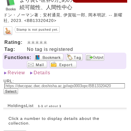
続可能性、人間性中心
ドン・ノーマン著 ; 安村通晃, 伊賀聡一郎, 岡本明訳. -- 新曜
社, 2023. <BB13320420>
Stamp is not pushed yet.
Rating:
Tag:
No tag is registered
Functions:
Review
Details
URL:
HoldingsList
1
-
1
of about
1
Click a number to display details about the
collection.