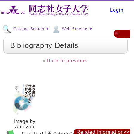
Login
Catalog Search ▼
Web Service ▼
≡
Bibliography Details
Back to previous
image by
Amazon
Related Information<<
より良い世界のためのデザイン : 意味、持