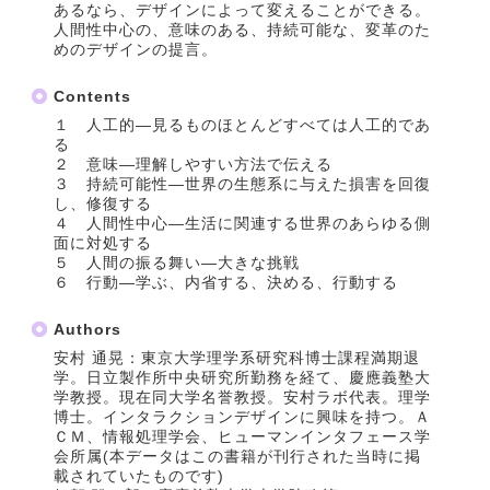
あるなら、デザインによって変えることができる。
人間性中心の、意味のある、持続可能な、変革のた
めのデザインの提言。
Contents
１ 人工的―見るものほとんどすべては人工的であ
る
２ 意味―理解しやすい方法で伝える
３ 持続可能性―世界の生態系に与えた損害を回復
し、修復する
４ 人間性中心―生活に関連する世界のあらゆる側
面に対処する
５ 人間の振る舞い―大きな挑戦
６ 行動―学ぶ、内省する、決める、行動する
Authors
安村 通晃：東京大学理学系研究科博士課程満期退
学。日立製作所中央研究所勤務を経て、慶應義塾大
学教授。現在同大学名誉教授。安村ラボ代表。理学
博士。インタラクションデザインに興味を持つ。Ａ
ＣＭ、情報処理学会、ヒューマンインタフェース学
会所属(本データはこの書籍が刊行された当時に掲
載されていたものです)