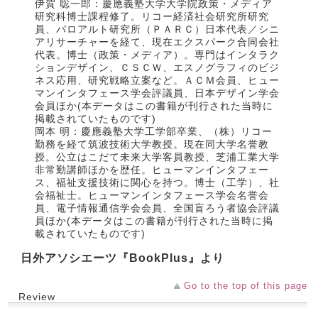
伊賀 聡一郎：慶應義塾大学大学院政策・メディア
研究科博士課程修了。リコー経済社会研究所研究
員、パロアルト研究所（ＰＡＲＣ）日本代表／シニ
アリサーチャーを経て、現在エクスパーク合同会社
代表。博士（政策・メディア）。専門はインタラク
ションデザイン、ＣＳＣＷ、エスノグラフィのビジ
ネス応用、研究戦略立案など。ＡＣＭ会員、ヒュー
マンインタフェース学会評議員、日本デザイン学会
会員ほか(本データはこの書籍が刊行された当時に
掲載されていたものです)
岡本 明：慶應義塾大学工学部卒業、（株）リコー
勤務を経て筑波技術大学教授。現在同大学名誉教
授。公立はこだて未来大学客員教授、芝浦工業大学
非常勤講師ほかを歴任。ヒューマンインタフェー
ス、福祉支援技術に関心を持つ。博士（工学）、社
会福祉士。ヒューマンインタフェース学会名誉会
員、電子情報通信学会会員、全国盲ろう者協会評議
員ほか(本データはこの書籍が刊行された当時に掲
載されていたものです)
日外アソシエーツ『BookPlus』より
Go to the top of this page
Review