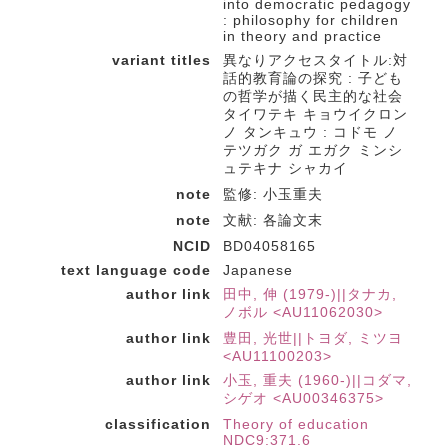
into democratic pedagogy
: philosophy for children
in theory and practice
variant titles
異なりアクセスタイトル:対
話的教育論の探究 : 子ども
の哲学が描く民主的な社会
タイワテキ キョウイクロン
ノ タンキュウ : コドモ ノ
テツガク ガ エガク ミンシ
ュテキナ シャカイ
note
監修: 小玉重夫
note
文献: 各論文末
NCID
BD04058165
text language code
Japanese
author link
田中, 伸 (1979-)||タナカ,
ノボル <AU11062030>
author link
豊田, 光世||トヨダ, ミツヨ
<AU11100203>
author link
小玉, 重夫 (1960-)||コダマ,
シゲオ <AU00346375>
classification
Theory of education
NDC9:371.6