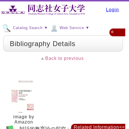
Login
Catalog Search ▼
Web Service ▼
≡
Bibliography Details
Back to previous
image by
Amazon
Related Information<<
対話的教育論の探究 : 子どもの哲学が描く