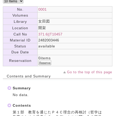
No.
0001
Volumes
女田図
Library
開架
Location
Call No
371.6||T10457
Material ID
2482003446
Status
available
Due Date
0items
Reservation
Go to the top of this page
Contents and Summary
Summary
No data.
Contents
第１部 教育を通じたＰ４Ｃ理念の再検討（哲学は