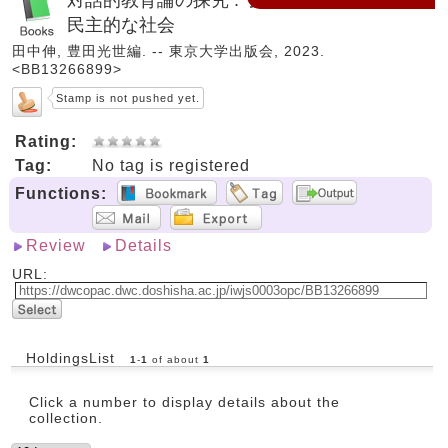
民主的な社会
田中伸, 豊田光世編. -- 東京大学出版会, 2023.
<BB13266899>
Stamp is not pushed yet.
Rating:
Tag:
No tag is registered
Functions:
Review
Details
URL:
HoldingsList
1
-
1
of about
1
Click a number to display details about the
collection.