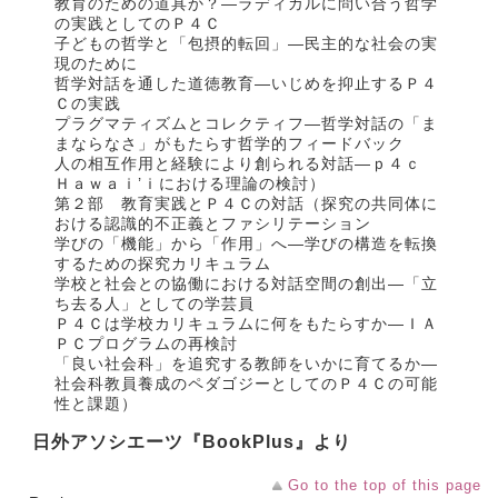
教育のための道具か？―ラディカルに問い合う哲学
の実践としてのＰ４Ｃ
子どもの哲学と「包摂的転回」―民主的な社会の実
現のために
哲学対話を通した道徳教育―いじめを抑止するＰ４
Ｃの実践
プラグマティズムとコレクティフ―哲学対話の「ま
まならなさ」がもたらす哲学的フィードバック
人の相互作用と経験により創られる対話―ｐ４ｃ
Ｈａｗａｉ’ｉにおける理論の検討）
第２部 教育実践とＰ４Ｃの対話（探究の共同体に
おける認識的不正義とファシリテーション
学びの「機能」から「作用」へ―学びの構造を転換
するための探究カリキュラム
学校と社会との協働における対話空間の創出―「立
ち去る人」としての学芸員
Ｐ４Ｃは学校カリキュラムに何をもたらすか―ＩＡ
ＰＣプログラムの再検討
「良い社会科」を追究する教師をいかに育てるか―
社会科教員養成のペダゴジーとしてのＰ４Ｃの可能
性と課題）
日外アソシエーツ『BookPlus』より
Go to the top of this page