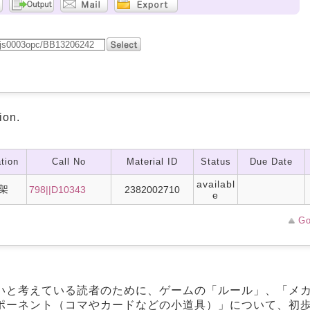
ion.
tion
Call No
Material ID
Status
Due Date
availabl
架
798||D10343
2382002710
e
Go
いと考えている読者のために、ゲームの「ルール」、「メ
ポーネント（コマやカードなどの小道具）」について、初