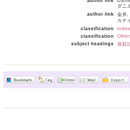
author link
Danie
ダニエ
author link
金井,
カナイ
classification
Indo
classification
Othe
subject headings
遊戯|