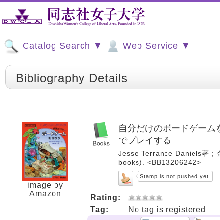
Catalog Search ▼
Web Service ▼
Bibliography Details
自分だけのボードゲームを
でプレイする
Jesse Terrance Daniels
books). <BB13206242>
Stamp is not pushed yet.
image by
Amazon
Rating:
Tag:
No tag is registered