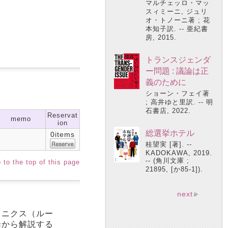
マルチェッロ・マッ
スィミーニ, ジュリ
オ・トノーニ著 ; 花
本知子訳. -- 亜紀書
房, 2015.
トランスジェンダ
ー問題 : 議論は正
義のために
ショーン・フェイ著
; 高井ゆと里訳. -- 明
石書店, 2022.
Reservat
memo
ion
総選挙ホテル
0items
桂望実 [著]. --
KADOKAWA, 2019.
-- (角川文庫 ;
 to the top of this page
21895, [か85-1]).
next
カニクス（ルー
歩から解説する