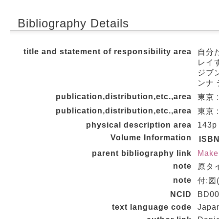
Bibliography Details
title and statement of responsibility area
自分
レイする
ジブン
ンナ 
publication,distribution,etc.,area
東京 
publication,distribution,etc.,area
東京 
physical description area
143p
Volume Information
ISB
parent bibliography link
Make
note
原タイト
note
付:図
NCID
BD00
text language code
Japa