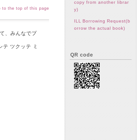
copy from another librar
 to the top of this page
y)
ILL Borrowing Request(b
orrow the actual book)
って、みんなでプ
 シテ ツクッテ ミ
QR code