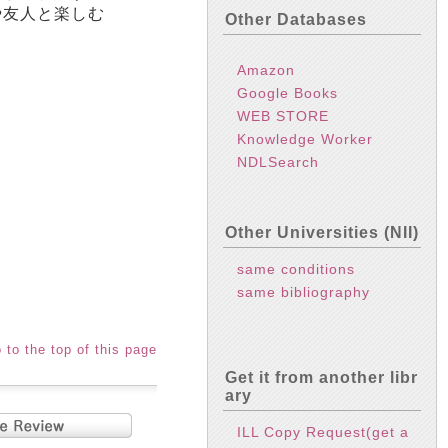
や友人と楽しむ
Other Databases
Amazon
Google Books
WEB STORE
Knowledge Worker
NDLSearch
Other Universities (NII)
same conditions
same bibliography
 to the top of this page
Get it from another libr
ary
ILL Copy Request(get a