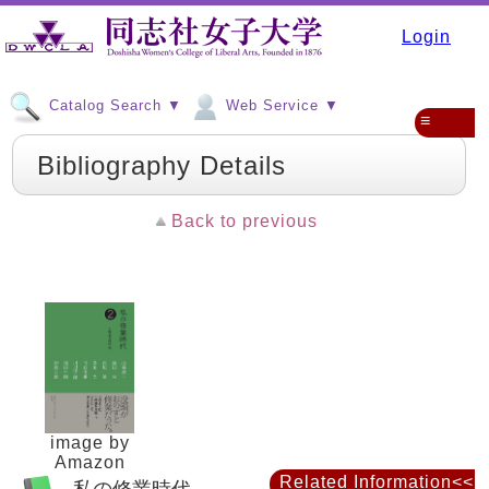
Login
Catalog Search ▼
Web Service ▼
≡
Bibliography Details
Back to previous
image by
Amazon
Related Information<<
私の修業時代