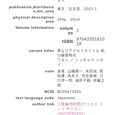
ダイ
publication,distributio
東京 : 弘文堂 , 2021.1
n,etc.,area
physical description
294p ; 20cm
area
Volume Information
volum
2
es
97843351610
ISBN
18
variant titles
異なりアクセスタイトル:私
の修業時代
ワタシ ノ シュギョウ ジダ
イ
note
述者: 山極壽一, 滝田栄, 西
垣通, 為末大, 河合俊雄, 川
口淳一郎, 福田千鶴, 伊藤之
雄
NCID
BC05472333
text language code
Japanese
author link
上廣倫理財団||ウエヒロ リ
ンリ ザイダン
<AU10052341>