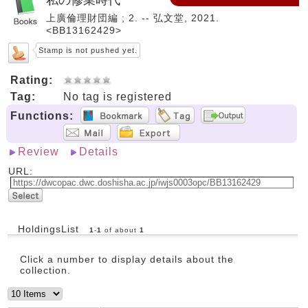
上廣倫理財団編 ; 2. -- 弘文堂, 2021.
<BB13162429>
Stamp is not pushed yet.
Rating:
Tag:
No tag is registered
Functions:
Review
Details
URL:
HoldingsList
1
-
1
of about
1
Click a number to display details about the
collection.