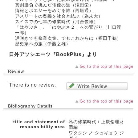
真剣勝負で挑んだ俳優の道（滝田栄）
情報とポエジーをめぐる旅（西垣通）
アスリートの奥義を社会と結ぶ（為末大）
スイスでの七年の修業時代（河合俊雄）
「はやぶさ」、「はやぶさ２」への繋がり（川口淳
一郎）
遅咲きでも修業次第、でもこれからは（福田千鶴）
歴史家への旅（伊藤之雄）
日外アソシエーツ『BookPlus』より
Go to the top of this page
Review
There is no review.
Go to the top of this page
Bibliography Details
title and statement of
私の修業時代 / 上廣倫理財
responsibility area
団編
ワタクシ ノ シュギョウ ジ