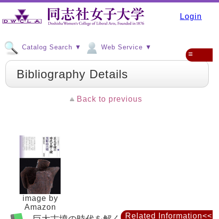
Login
Catalog Search ▼
Web Service ▼
≡
Bibliography Details
Back to previous
image by
Amazon
Related Information<<
巨大古墳の時代を解く鍵 : 黒姫山古墳