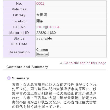
No.
0001
Volumes
女田図
Library
開架
Location
Call No
216.3||H10604
Material ID
2282011630
Status
available
Due Date
0items
Reservation
Go to the top of this page
Contents and Summary
Summary
古市・百舌鳥古墳群に巨大な前方後円墳がつくられ
た五世紀、両古墳群の間の大阪府堺市美原区に、鉄
製甲冑の出土数が列島第一位の黒姫山古墳が築造さ
れた。古市・百舌鳥の大型古墳が天皇陵に治定され
実態の解明が遠い状況のなか、この古墳は巨大古墳
の時代を解く鍵を握っている。