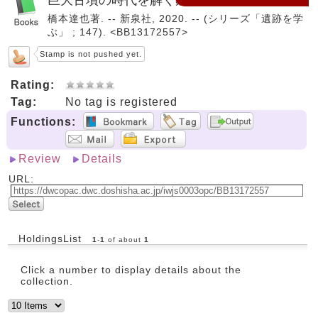
橋本達也著. -- 新泉社, 2020. -- (シリーズ「遺跡を学
ぶ」 ; 147). <BB13172557>
Stamp is not pushed yet.
Rating:
Tag:
No tag is registered
Functions:
Review
Details
URL:
HoldingsList
1
-
1
of about
1
Click a number to display details about the
collection.