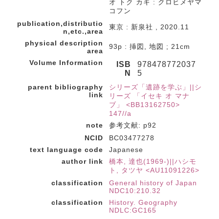
オ トク カギ : クロヒメヤマ
コフン
publication,distributio
東京 : 新泉社 , 2020.11
n,etc.,area
physical description
93p : 挿図, 地図 ; 21cm
area
Volume Information
ISB
978478772037
N
5
parent bibliography
シリーズ「遺跡を学ぶ」||シ
link
リーズ 「イセキ オ マナ
ブ」 <BB13162750>
147//a
note
参考文献: p92
NCID
BC03477278
text language code
Japanese
author link
橋本, 達也(1969-)||ハシモ
ト, タツヤ <AU11091226>
classification
General history of Japan
NDC10:210.32
classification
History. Geography
NDLC:GC165