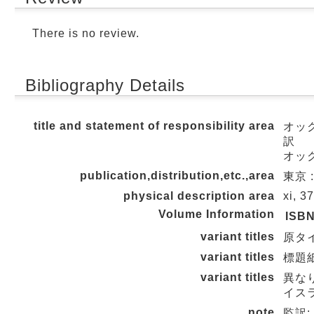
There is no review.
Bibliography Details
title and statement of responsibility area
オック
訳
オッ
publication,distribution,etc.,area
東京 :
physical description area
xi, 3
Volume Information
ISB
variant titles
原タイト
variant titles
標題紙タ
variant titles
異な
イスラ
note
監訳: