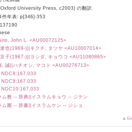
Oxford University Press, c2003) の翻訳
年表: p[346]-353
137190
nese
sito, John L. <AU00072125>
達也(1969-)||キクチ, タツヤ <AU10007014>
京子(1967-)||ヨシダ, キョウコ <AU11080865>
, 誠||ハチオシ, マコト <AU00276713>
m NDC8:167.033
m NDC9:167.033
m NDC10:167.033
ム教 -- 辞典||イスラムキョウ -- ジテン
ム圏 -- 辞書||イスラムケン -- ジショ
Go