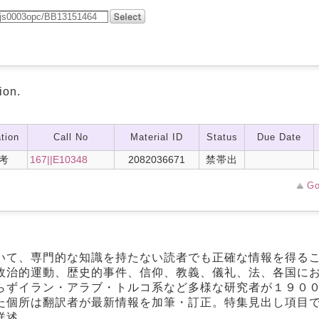
ion.
tion
Call No
Material ID
Status
Due Date
考
167||E10348
2082036671
禁帯出
Go
いて、専門的な知識を持たない読者でも正確な情報を得る
政治的運動、歴史的事件、信仰、教義、儀礼、法、各国に
らずイラン・アラブ・トルコ系など多様な研究者が１９０
た個所は翻訳者が最新情報を加筆・訂正。特集見出し項目
詳述。