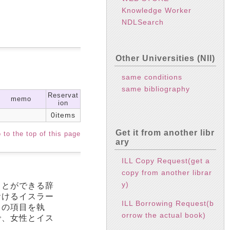
Knowledge Worker
NDLSearch
Other Universities (NII)
same conditions
same bibliography
Reservat
memo
ion
0items
Get it from another libr
 to the top of this page
ary
ILL Copy Request(get a
copy from another librar
y)
ことができる辞
おけるイスラー
ILL Borrowing Request(b
０の項目を執
orrow the actual book)
で、女性とイス