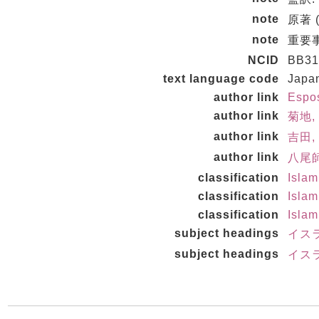
note
原著 (
note
重要事件
NCID
BB31
text language code
Japa
author link
Espo
author link
菊地, 
author link
吉田, 
author link
八尾師
classification
Isla
classification
Isla
classification
Isla
subject headings
イスラ
subject headings
イスラ