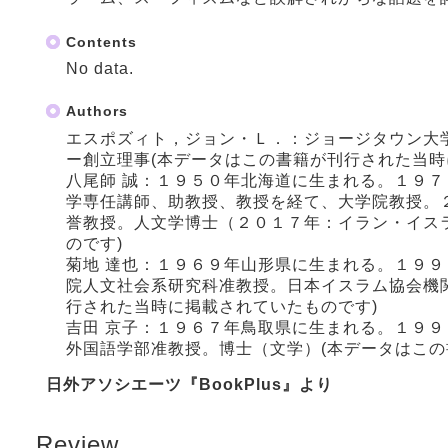
Contents
No data.
Authors
エスポズィト，ジョン・Ｌ．：ジョージタウン大
ー創立理事(本データはこの書籍が刊行された当時
八尾師 誠：１９５０年北海道に生まれる。１９
学専任講師、助教授、教授を経て、大学院教授。
誉教授。人文学博士（２０１７年：イラン・イス
のです)
菊地 達也：１９６９年山形県に生まれる。１９
院人文社会系研究科准教授。日本イスラム協会機
行された当時に掲載されていたものです)
吉田 京子：１９６７年鳥取県に生まれる。１９
外国語学部准教授。博士（文学）(本データはこの
日外アソシエーツ『BookPlus』より
Review