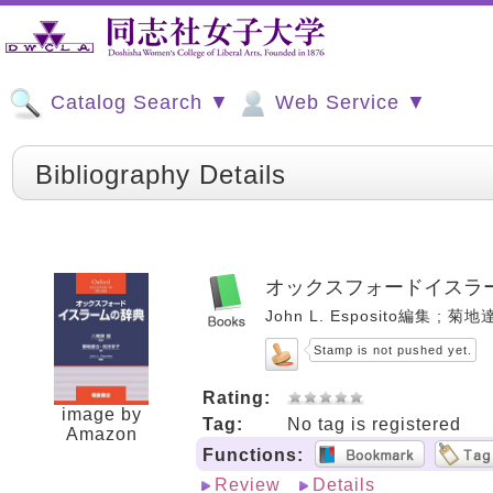
Catalog Search ▼
Web Service ▼
Bibliography Details
オックスフォードイスラ
John L. Esposito編集 ; 菊
Stamp is not pushed yet.
Rating:
image by
Tag:
No tag is registered
Amazon
Functions:
Review
Details