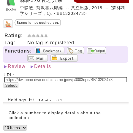
中静透, 菊沢喜八郎編. -- 共立出版, 2018. -- (森林科
学シリーズ ; 1). <BB13202473>
Stamp is not pushed yet.
Rating:
Tag:
No tag is registered
Functions:
Review
Details
URL:
HoldingsList
1
-
1
of about
1
Click a number to display details about the
collection.