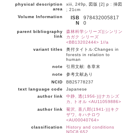
physical description
xiii, 249p, 図版 [2] p : 挿図
area
; 21cm
Volume Information
ISB
978432005817
N
0
parent bibliography
森林科学シリーズ||シンリン
link
カガク シリーズ
<BB13202444> 1//a
variant titles
奥付タイトル:Changes in
forests in relation to
human
note
引用文献: 各章末
note
参考文献あり
NCID
BB25778237
text language code
Japanese
author link
中静, 透(1956-)||ナカシズ
カ, トオル <AU11059886>
author link
菊沢, 喜八郎(1941-)||キク
ザワ, キハチロウ
<AU00040764>
classification
History and conditions
NDC8:652