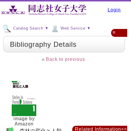
Login
Catalog Search ▼
Web Service ▼
≡
Bibliography Details
Back to previous
image by
Amazon
Related Information<<
森林の変化と人類