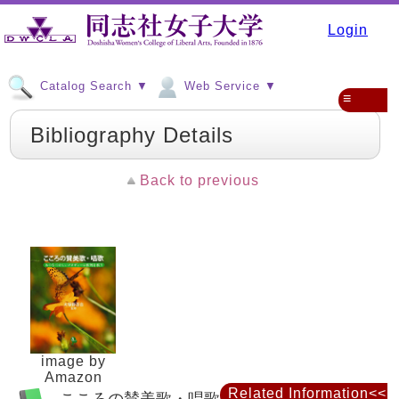
Login
Catalog Search ▼
Web Service ▼
≡
Bibliography Details
Back to previous
image by
Amazon
Related Information<<
こころの賛美歌・唱歌 : あのなつかしいメ