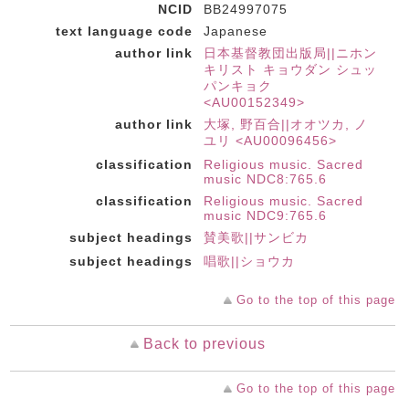
NCID
BB24997075
text language code
Japanese
author link
日本基督教団出版局||ニホン
キリスト キョウダン シュッ
パンキョク
<AU00152349>
author link
大塚, 野百合||オオツカ, ノ
ユリ <AU00096456>
classification
Religious music. Sacred
music NDC8:765.6
classification
Religious music. Sacred
music NDC9:765.6
subject headings
賛美歌||サンビカ
subject headings
唱歌||ショウカ
Go to the top of this page
Back to previous
Go to the top of this page