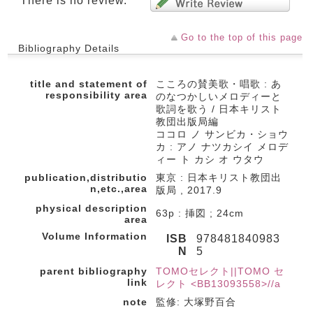
There is no review.
Go to the top of this page
Bibliography Details
title and statement of
こころの賛美歌・唱歌 : あ
responsibility area
のなつかしいメロディーと
歌詞を歌う / 日本キリスト
教団出版局編
ココロ ノ サンビカ・ショウ
カ : アノ ナツカシイ メロデ
ィー ト カシ オ ウタウ
publication,distributio
東京 : 日本キリスト教団出
n,etc.,area
版局 , 2017.9
physical description
63p : 挿図 ; 24cm
area
Volume Information
ISB
978481840983
N
5
parent bibliography
TOMOセレクト||TOMO セ
link
レクト <BB13093558>//a
note
監修: 大塚野百合