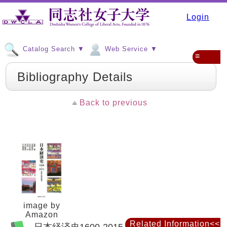
Login
Catalog Search ▼
Web Service ▼
≡
Bibliography Details
Back to previous
image by
Amazon
Related Information<<
日本経済史1600-2015 : 歴史に読む現代