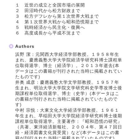
１ 近世の成立と全国市場の展開
２ 田沼時代から松方財政まで
３ 松方デフレから第１次世界大戦まで
４ 第１次世界大戦から昭和恐慌期まで
５ 戦時経済から民主化・復興へ
６ 高度成長から平成不況まで
Authors
浜野 潔：元関西大学経済学部教授。１９５８年生
まれ、慶應義塾大学大学院経済学研究科博士課程単
位取得退学、博士（経済学）。２０１３年逝去(本
データはこの書籍が刊行された当時に掲載されてい
たものです)
井奥 成彦：慶應義塾大学文学部教授。１９５７年
生まれ、明治大学大学院文学研究科史学専攻博士後
期課程単位取得退学、博士（史学）(本データはこ
の書籍が刊行された当時に掲載されていたもので
す)
中村 宗悦：大東文化大学経済学部教授。１９６１
年生まれ、早稲田大学大学院経済学研究科博士後期
課程単位取得退学。主要著作：『昭和恐慌の研究』
（共著、東洋経済新報社、２００４年、第４７回日
経・経済図書文化賞受賞）など(本データはこの書
籍が刊行された当時に掲載されていたものです)