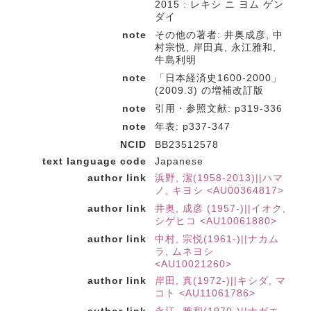
2015 : レキシ ニ ヨム ゲン
ダイ
note
その他の著者: 井奥成彦, 中
村宗悦, 岸田真, 永江雅和,
牛島利明
note
「日本経済史1600-2000」
(2009.3) の増補改訂版
note
引用・参照文献: p319-336
note
年表: p337-347
NCID
BB23512578
text language code
Japanese
author link
浜野, 潔(1958-2013)||ハマ
ノ, キヨシ <AU00364817>
author link
井奥, 成彦 (1957-)||イオク,
シゲヒコ <AU10061880>
author link
中村, 宗悦(1961-)||ナカム
ラ, ムネヨシ
<AU10021260>
author link
岸田, 真(1972-)||キシダ, マ
コト <AU11061786>