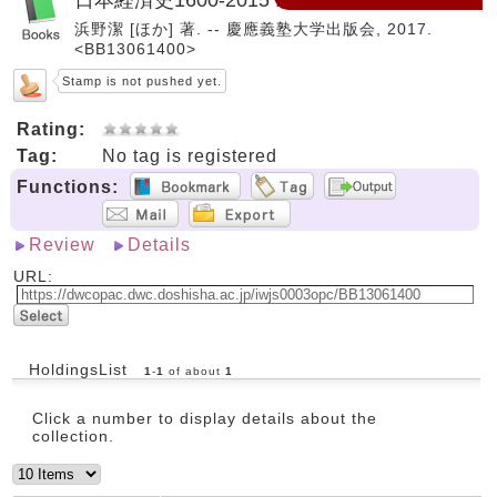
浜野潔 [ほか] 著. -- 慶應義塾大学出版会, 2017.
<BB13061400>
Stamp is not pushed yet.
Rating:
Tag:
No tag is registered
Functions:
Review
Details
URL:
HoldingsList
1
-
1
of about
1
Click a number to display details about the
collection.