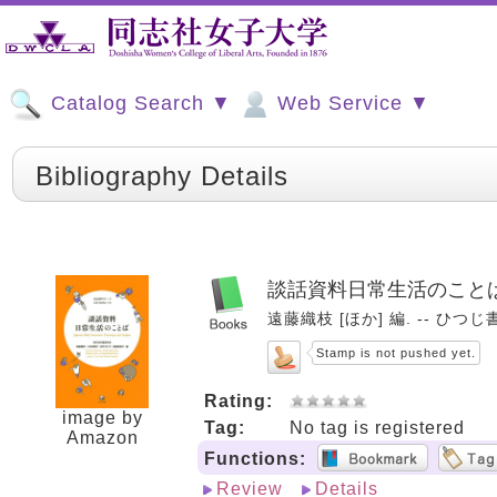
Catalog Search ▼
Web Service ▼
Bibliography Details
談話資料日常生活のこと
遠藤織枝 [ほか] 編. -- ひつじ書房
Stamp is not pushed yet.
Rating:
image by
Tag:
No tag is registered
Amazon
Functions:
Review
Details