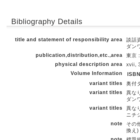
Bibliography Details
title and statement of responsibility area
談話資
ダンワ
publication,distribution,etc.,area
東京 :
physical description area
xvii,
Volume Information
ISB
variant titles
奥付タイト
variant titles
異な
ダンワ
variant titles
異な
ニチジ
note
その
換え)
note
標題