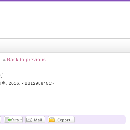
Back to previous
ば
, 2016. <BB12988451>