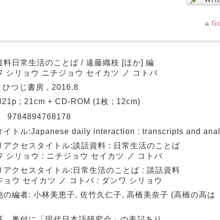
Go
料日常生活のことば / 遠藤織枝 [ほか] 編
 シリョウ ニチジョウ セイカツ ノ コトバ
 ひつじ書房 , 2016.8
 321p ; 21cm + CD-ROM (1枚 ; 12cm)
N
9784894768178
ル:Japanese daily interaction : transcripts and anal
りアクセスタイトル:談話資料 : 日常生活のことば
 シリョウ : ニチジョウ セイカツ ノ コトバ
りアクセスタイトル:日常生活のことば : 談話資料
ョウ セイカツ ノ コトバ : ダンワ シリョウ
他の編者: 小林美恵子, 佐竹久仁子, 高橋美奈子 (高橋の高
紙、奥付に「現代日本語研究会」の表記あり