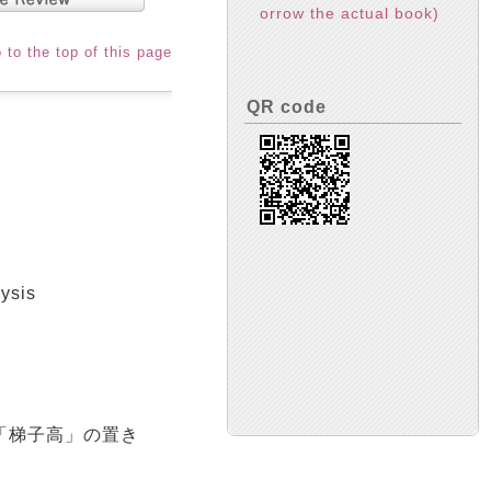
orrow the actual book)
 to the top of this page
QR code
ysis
は「梯子高」の置き