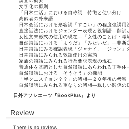
調査の概要
文字化の原則
「日常生活」における自称詞―特徴と使い分け
高齢者の外来語
日常会話における形容詞「すごい」の程度強調用
直接話法におけるジェンダー表現と役割語―翻訳
女性文末形式の使用の現在―『女性のことば・職
自然談話における「ようだ」「みたいだ」―非断
日常談話にみる確認表現「ジャナイ」「ジャン」
日常談話にみられる敬語使用の実態
家族の談話にみられる行為要求表現の現在
普通体を基調とした自然談話にあらわれる丁寧体
自然談話における「そうそう」の機能
「半クエスチョン？？」の諸相―２０年後の考察
自然談話にみられる重なりの諸相―親しい関係の
日外アソシエーツ『BookPlus』より
Review
There is no review.