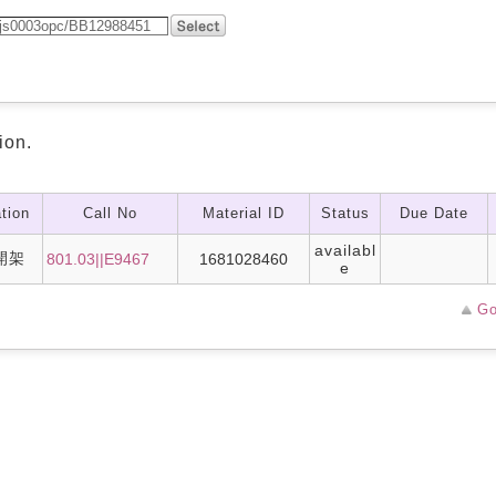
ion.
tion
Call No
Material ID
Status
Due Date
availabl
開架
801.03||E9467
1681028460
e
Go