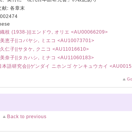
献: 各章末
002474
nese
織枝 (1938-)||エンドウ, オリエ <AU00066209>
 美恵子||コバヤシ, ミエコ <AU10073701>
 久仁子||サタケ, クニコ <AU11016610>
 美奈子||タカハシ, ミナコ <AU11060183>
本語研究会||ゲンダイ ニホンゴ ケンキュウカイ <AU00155
Go
Back to previous