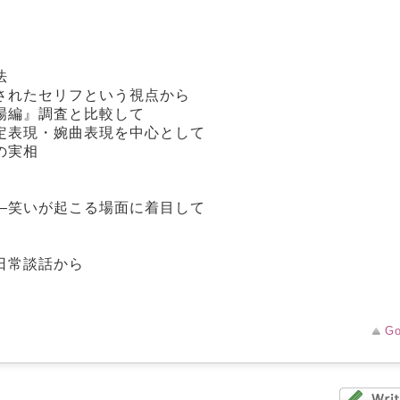
法
されたセリフという視点から
場編』調査と比較して
定表現・婉曲表現を中心として
の実相
―笑いが起こる場面に着目して
日常談話から
Go