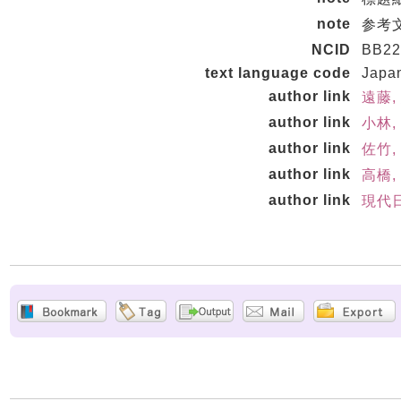
note
参考文
NCID
BB22
text language code
Japa
author link
遠藤, 
author link
小林,
author link
佐竹,
author link
高橋,
author link
現代日