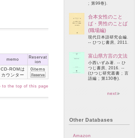
; 第99巻).
合本女性のこと
ば・男性のことば
(職場編)
現代日本語研究会編.
-- ひつじ書房, 2011.
富山県方言の文法
Reservat
memo
ion
小西いずみ著. -- ひ
つじ書房, 2016. --
CD-ROMは
0items
(ひつじ研究叢書 ; 言
カウンター
語編 ; 第130巻).
 to the top of this page
next
Other Databases
Amazon