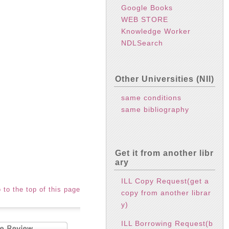
Google Books
WEB STORE
Knowledge Worker
NDLSearch
Other Universities (NII)
same conditions
same bibliography
Get it from another libr
ary
ILL Copy Request(get a
 to the top of this page
copy from another librar
y)
ILL Borrowing Request(b