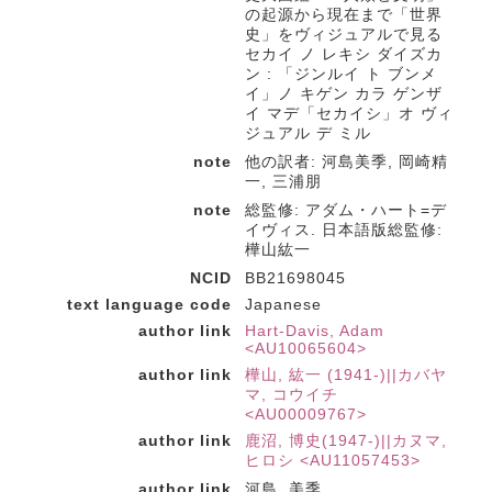
の起源から現在まで「世界
史」をヴィジュアルで見る
セカイ ノ レキシ ダイズカ
ン : 「ジンルイ ト ブンメ
イ」ノ キゲン カラ ゲンザ
イ マデ「セカイシ」オ ヴィ
ジュアル デ ミル
note
他の訳者: 河島美季, 岡崎精
一, 三浦朋
note
総監修: アダム・ハート=デ
イヴィス. 日本語版総監修:
樺山紘一
NCID
BB21698045
text language code
Japanese
author link
Hart-Davis, Adam
<AU10065604>
author link
樺山, 紘一 (1941-)||カバヤ
マ, コウイチ
<AU00009767>
author link
鹿沼, 博史(1947-)||カヌマ,
ヒロシ <AU11057453>
author link
河島, 美季