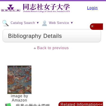
Login
Catalog Search ▼
Web Service ▼
≡
Bibliography Details
Back to previous
image by
Amazon
Related Information<<
世界の歴史大図鑑