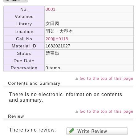
No.
0001
Volumes
女田図
Library
開架・大型本
Location
Call No
209||H9118
Material ID
1682021027
禁帯出
Status
Due Date
Reservation
0items
Go to the top of this page
Contents and Summary
There is no electronic information on contents
and summary.
Go to the top of this page
Review
There is no review.