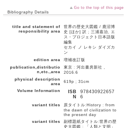
Go to the top of this page
Bibliography Details
title and statement of
世界の歴史大図鑑 / 鹿沼博
responsibility area
史 [ほか] 訳 ; 三浦嘉治, エ
ス・プロジェクト日本語版
編集
セカイ ノ レキシ ダイズカ
ン
edition area
増補改訂版
publication,distributio
東京 : 河出書房新社 ,
n,etc.,area
2016.6
physical description
619p ; 31cm
area
Volume Information
ISB
978430922657
N
6
variant titles
原タイトル:History : from
the dawn of civilization to
the present day
variant titles
副標題紙タイトル:世界の歴
史大図鑑 : 「人類と文明」