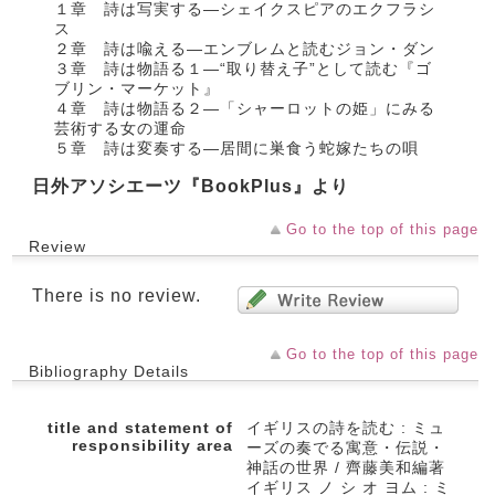
１章 詩は写実する―シェイクスピアのエクフラシ
ス
２章 詩は喩える―エンブレムと読むジョン・ダン
３章 詩は物語る１―“取り替え子”として読む『ゴ
ブリン・マーケット』
４章 詩は物語る２―「シャーロットの姫」にみる
芸術する女の運命
５章 詩は変奏する―居間に巣食う蛇嫁たちの唄
日外アソシエーツ『BookPlus』より
Go to the top of this page
Review
There is no review.
Go to the top of this page
Bibliography Details
title and statement of
イギリスの詩を読む : ミュ
responsibility area
ーズの奏でる寓意・伝説・
神話の世界 / 齊藤美和編著
イギリス ノ シ オ ヨム : ミ