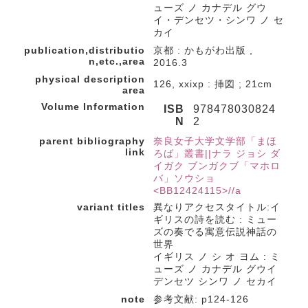
ューズ ノ カナデル グウ
イ・デンセツ・シンワ ノ セ
カイ
publication,distributio
京都 : かもがわ出版 ,
n,etc.,area
2016.3
physical description
126, xxixp : 挿図 ; 21cm
area
Volume Information
ISB
978478030824
N
2
parent bibliography
奈良女子大学文学部「まほ
link
ろば」叢書||ナラ ジョシ ダ
イガク ブンガクブ「マホロ
バ」ソウショ
<BB12424115>//a
variant titles
異なりアクセスタイトル:イ
ギリスの詩を読む : ミュー
ズの奏でる寓意伝説神話の
世界
イギリス ノ シ オ ヨム : ミ
ューズ ノ カナデル グウイ
デンセツ シンワ ノ セカイ
note
参考文献: p124-126