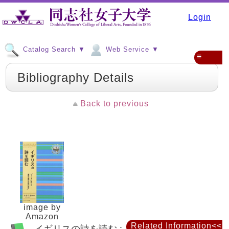
Login
Catalog Search ▼
Web Service ▼
≡
Bibliography Details
Back to previous
image by
Amazon
Related Information<<
イギリスの詩を読む : ミューズの奏でる寓