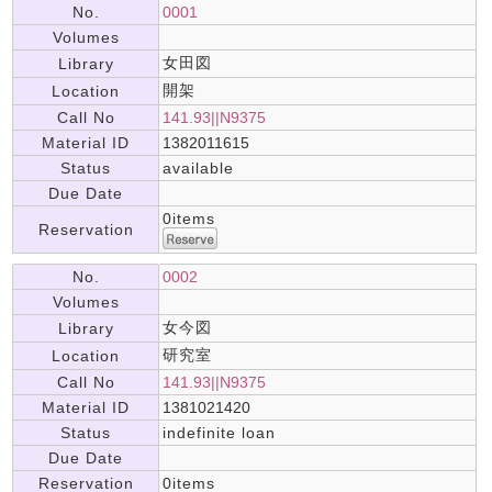
No.
0001
Volumes
女田図
Library
開架
Location
Call No
141.93||N9375
Material ID
1382011615
Status
available
Due Date
0items
Reservation
No.
0002
Volumes
女今図
Library
研究室
Location
Call No
141.93||N9375
Material ID
1381021420
Status
indefinite loan
Due Date
Reservation
0items