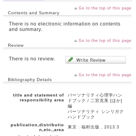
Go to the top of this page
Contents and Summary
There is no electronic information on contents
and summary.
Go to the top of this page
Review
There is no review.
Go to the top of this page
Bibliography Details
title and statement of
パーソナリティ心理学ハン
responsibility area
ドブック / 二宮克美 [ほか]
編
パーソナリティ シンリガク
ハンドブック
publication,distributio
東京 : 福村出版 , 2013.3
n,etc.,area