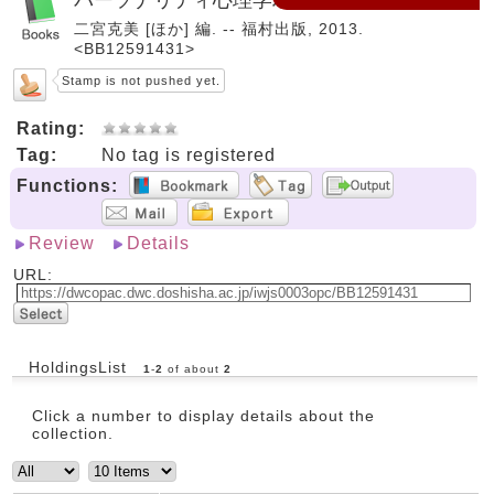
二宮克美 [ほか] 編. -- 福村出版, 2013.
<BB12591431>
Stamp is not pushed yet.
Rating:
Tag:
No tag is registered
Functions:
Review
Details
URL:
HoldingsList
1
-
2
of about
2
Click a number to display details about the
collection.