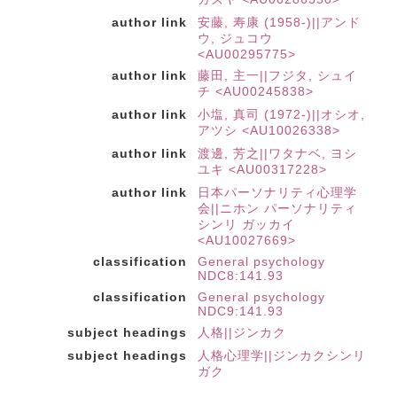
author link
安藤, 寿康 (1958-)||アンド
ウ, ジュコウ
<AU00295775>
author link
藤田, 主一||フジタ, シュイ
チ <AU00245838>
author link
小塩, 真司 (1972-)||オシオ,
アツシ <AU10026338>
author link
渡邊, 芳之||ワタナベ, ヨシ
ユキ <AU00317228>
author link
日本パーソナリティ心理学
会||ニホン パーソナリティ
シンリ ガッカイ
<AU10027669>
classification
General psychology
NDC8:141.93
classification
General psychology
NDC9:141.93
subject headings
人格||ジンカク
subject headings
人格心理学||ジンカクシンリ
ガク