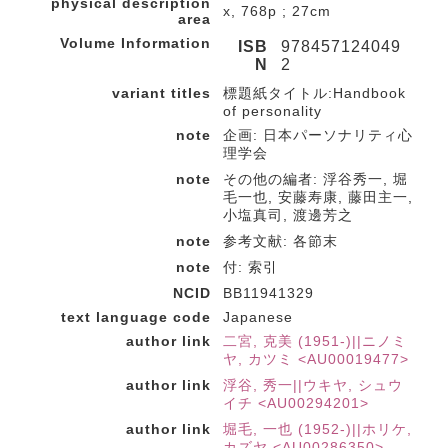
physical description
x, 768p ; 27cm
area
Volume Information
ISB
978457124049
N
2
variant titles
標題紙タイトル:Handbook
of personality
note
企画: 日本パーソナリティ心
理学会
note
その他の編者: 浮谷秀一, 堀
毛一也, 安藤寿康, 藤田主一,
小塩真司, 渡邊芳之
note
参考文献: 各節末
note
付: 索引
NCID
BB11941329
text language code
Japanese
author link
二宮, 克美 (1951-)||ニノミ
ヤ, カツミ <AU00019477>
author link
浮谷, 秀一||ウキヤ, シュウ
イチ <AU00294201>
author link
堀毛, 一也 (1952-)||ホリケ,
カズヤ <AU00286350>