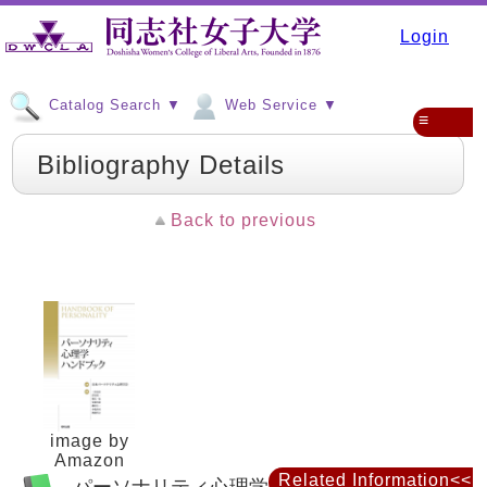
Login
Catalog Search ▼
Web Service ▼
≡
Bibliography Details
Back to previous
image by
Amazon
Related Information<<
パーソナリティ心理学ハンドブック