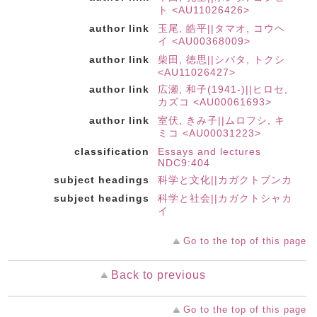
ト <AU11026426>
author link
玉尾, 皓平||タマオ, コウヘ
イ <AU00368009>
author link
柴田, 徳思||シバタ, トクシ
<AU11026427>
author link
広瀬, 和子(1941-)||ヒロセ,
カズコ <AU00061693>
author link
室伏, きみ子||ムロフシ, キ
ミコ <AU00031223>
classification
Essays and lectures
NDC9:404
subject headings
科学と文化||カガクトブンカ
subject headings
科学と社会||カガクトシャカ
イ
Go to the top of this page
Back to previous
Go to the top of this page