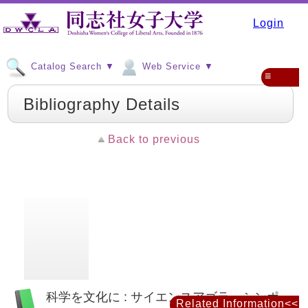
Login
Catalog Search ▼
Web Service ▼
≡
Bibliography Details
Back to previous
科学を文化に : サイエンスアゴラ・シンポ
Related Information<<