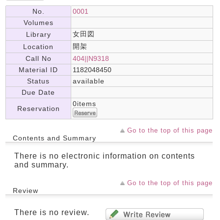
No.
0001
Volumes
女田図
Library
開架
Location
Call No
404||N9318
Material ID
1182048450
Status
available
Due Date
0items
Reservation
Go to the top of this page
Contents and Summary
There is no electronic information on contents
and summary.
Go to the top of this page
Review
There is no review.