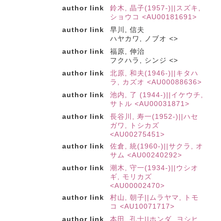
author link
鈴木, 晶子(1957-)||スズキ,
ショウコ <AU00181691>
author link
早川, 信夫
ハヤカワ, ノブオ <>
author link
福原, 伸治
フクハラ, シンジ <>
author link
北原, 和夫(1946-)||キタハ
ラ, カズオ <AU00088636>
author link
池内, 了 (1944-)||イケウチ,
サトル <AU00031871>
author link
長谷川, 寿一(1952-)||ハセ
ガワ, トシカズ
<AU00275451>
author link
佐倉, 統(1960-)||サクラ, オ
サム <AU00240292>
author link
潮木, 守一(1934-)||ウシオ
ギ, モリカズ
<AU00002470>
author link
村山, 朝子||ムラヤマ, トモ
コ <AU10071717>
author link
本田, 孔士||ホンダ, ヨシヒ