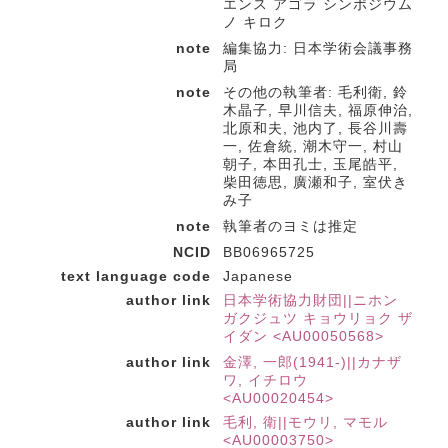
エンス アゴラ シンポジウム
ノ キロク
note
編集協力: 日本学術会議事務
局
note
その他の執筆者: 毛利衛, 鈴
木晶子, 早川信夫, 福原伸治,
北原和夫, 池内了, 長谷川壽
一, 佐倉統, 潮木守一, 村山
朝子, 本田孔士, 玉尾皓平,
柴田徳思, 廣瀬和子, 室伏き
み子
note
執筆者のヨミは推定
NCID
BB06965725
text language code
Japanese
author link
日本学術協力財団||ニホン
ガクジュツ キョウリョク ザ
イダン <AU00050568>
author link
金澤, 一郎(1941-)||カナザ
ワ, イチロウ
<AU00020454>
author link
毛利, 衛||モウリ, マモル
<AU00003750>