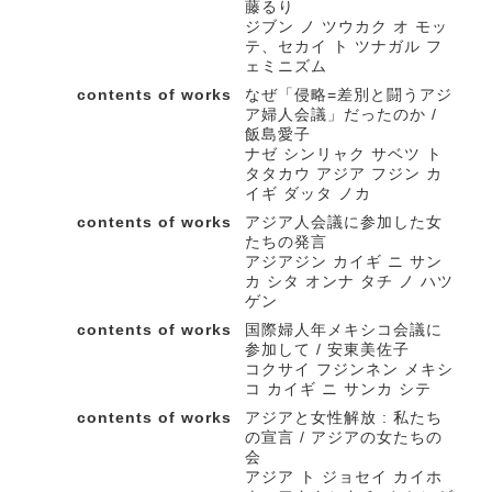
藤るり
ジブン ノ ツウカク オ モッ
テ、セカイ ト ツナガル フ
ェミニズム
contents of works
なぜ「侵略=差別と闘うアジ
ア婦人会議」だったのか /
飯島愛子
ナゼ シンリャク サベツ ト
タタカウ アジア フジン カ
イギ ダッタ ノカ
contents of works
アジア人会議に参加した女
たちの発言
アジアジン カイギ ニ サン
カ シタ オンナ タチ ノ ハツ
ゲン
contents of works
国際婦人年メキシコ会議に
参加して / 安東美佐子
コクサイ フジンネン メキシ
コ カイギ ニ サンカ シテ
contents of works
アジアと女性解放 : 私たち
の宣言 / アジアの女たちの
会
アジア ト ジョセイ カイホ