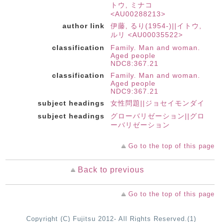
トウ, ミナコ
<AU00288213>
author link
伊藤, るり(1954-)||イトウ,
ルリ <AU00035522>
classification
Family. Man and woman.
Aged people
NDC8:367.21
classification
Family. Man and woman.
Aged people
NDC9:367.21
subject headings
女性問題||ジョセイモンダイ
subject headings
グローバリゼーション||グロ
ーバリゼーション
Go to the top of this page
Back to previous
Go to the top of this page
Copyright (C) Fujitsu 2012- All Rights Reserved.(1)