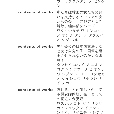
ウ : ワタクシタチ ノ センゲ
ン
contents of works
私たちは韓国の女たちの闘
いを支持する / アジアの女
たちの会・「アジアと女性
解放」編集部グループ
ワタクシタチ ワ カンコク
ノ オンナ タチ ノ タタカイ
オ シジ スル
contents of works
男性優位の日本国憲法 : な
ぜ女は自分の子に国籍を継
承させられないのか / 石田
玲子
ダンセイ ユウイ ノ ニホン
コク ケンポウ : ナゼ オンナ
ワ ジブン ノ コ ニ コクセキ
オ ケイショウ サセラレ ナ
イ ノカ
contents of works
忘れることが優しさか : 従
軍慰安婦問題、在日として
の接近 / 金英姫
ワスレル コト ガ ヤサシサ
カ : ジュウグン イアンフ モ
ンダイ、ザイニチ トシテノ