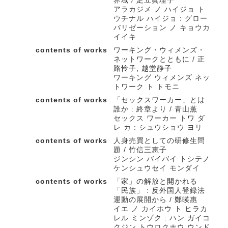
界域 / 足立眞理子
アラカジメ ノ ハイジョ ト
ウチナル ハイジョ : グロー
バリゼーション ノ キョウカ
イイキ
contents of works
ワーキング・ウィメンズ・
ネットワークとともに / 正
路怜子, 越堂静子
ワーキング ウィメンズ ネッ
トワーク ト トモニ
contents of works
「セックスワーカー」とは
誰か : 終章より / 青山薫
セックス ワーカー トワ ダ
レ カ : シュウショウ ヨリ
contents of works
人身売買としての研修生問
題 / 竹信三恵子
ジンシン バイバイ トシテノ
ケンシュウセイ モンダイ
contents of works
「家」の解放と開かれる
「民族」 : 反外国人登録法
運動の展開から / 鄭暎惠
イエ ノ カイホウ ト ヒラカ
レル ミンゾク : ハン ガイコ
クジン トウロクホウ ウンド