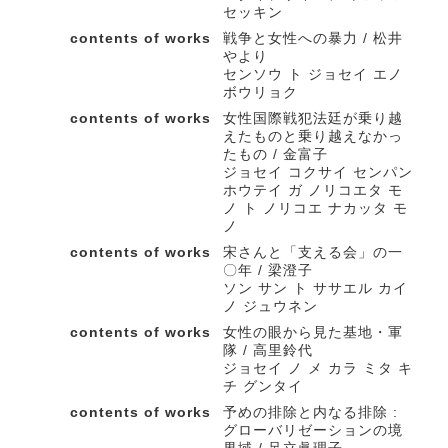
セッキン
contents of works
戦争と女性への暴力 / 松井
やより
センソウ ト ジョセイ エノ
ボウリョク
contents of works
女性国際戦犯法廷が乗り越
えたものと乗り越えなかっ
たもの / 金富子
ジョセイ コクサイ センパン
ホウテイ ガ ノリコエタ モ
ノ ト ノリコエ ナカッタ モ
ノ
contents of works
宋さんと「支える会」の一
〇年 / 梁澄子
ソン サン ト ササエル カイ
ノ ジュウネン
contents of works
女性の眼から見た基地・軍
隊 / 高里鈴代
ジョセイ ノ メ カラ ミタ キ
チ グンタイ
contents of works
予めの排除と内なる排除 :
グローバリゼーションの境