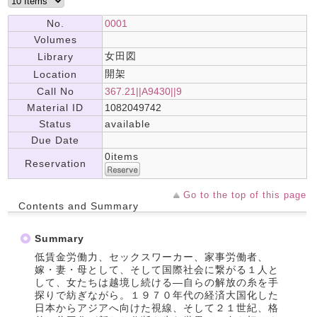
No.
0001
Volumes
女田図
Library
開架
Location
Call No
367.21||A9430||9
Material ID
1082049742
Status
available
Due Date
0items
Reservation
Go to the top of this page
Contents and Summary
Summary
低賃金労働力、セックスワーカー、家事労働者、
嫁・妻・母として、そして国際社会に繋がる１人と
して、女たちは越境し続ける―自らの解放の糸を手
探りで紡ぎながら。１９７０年代の経済大国化した
日本からアジアへ向けた視線、そして２１世紀、格