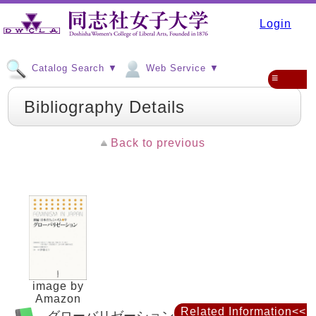
Login
Catalog Search ▼
Web Service ▼
≡
Bibliography Details
Back to previous
image by
Amazon
Related Information<<
グローバリゼーション