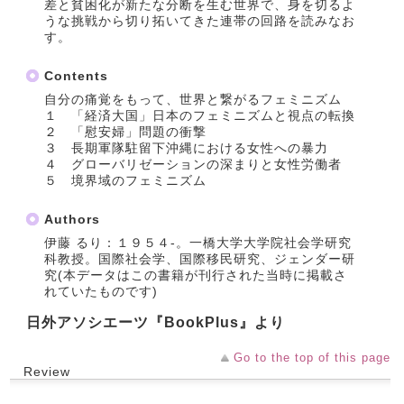
差と貧困化が新たな分断を生む世界で、身を切るよ
うな挑戦から切り拓いてきた連帯の回路を読みなお
す。
Contents
自分の痛覚をもって、世界と繋がるフェミニズム
１ 「経済大国」日本のフェミニズムと視点の転換
２ 「慰安婦」問題の衝撃
３ 長期軍隊駐留下沖縄における女性への暴力
４ グローバリゼーションの深まりと女性労働者
５ 境界域のフェミニズム
Authors
伊藤 るり：１９５４‐。一橋大学大学院社会学研究
科教授。国際社会学、国際移民研究、ジェンダー研
究(本データはこの書籍が刊行された当時に掲載さ
れていたものです)
日外アソシエーツ『BookPlus』より
Go to the top of this page
Review