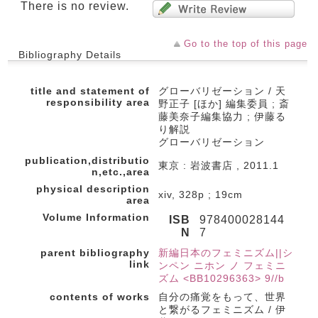
There is no review.
Go to the top of this page
Bibliography Details
title and statement of
グローバリゼーション / 天
responsibility area
野正子 [ほか] 編集委員 ; 斎
藤美奈子編集協力 ; 伊藤る
り解説
グローバリゼーション
publication,distributio
東京 : 岩波書店 , 2011.1
n,etc.,area
physical description
xiv, 328p ; 19cm
area
Volume Information
ISB
978400028144
N
7
parent bibliography
新編日本のフェミニズム||シ
link
ンペン ニホン ノ フェミニ
ズム <BB10296363> 9//b
contents of works
自分の痛覚をもって、世界
と繋がるフェミニズム / 伊