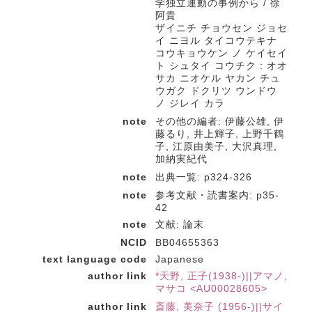
学独立運動の事例から / 徐
阿貴
ザイニチ チョウセン ジョセ
イ ニヨル タイコウテキナ
コウキョウケン ノ ケイセイ
ト シュタイ コウチク : オオ
サカ ニオケル ヤカン チュ
ウガク ドクリツ ウンドウ
ノ ジレイ カラ
note
その他の編者: 伊藤公雄, 伊
藤るり, 井上輝子, 上野千鶴
子, 江原由美子, 大沢真理,
加納実紀代
note
出典一覧: p324-326
note
参考文献・読書案内: p35-
42
note
文献: 論末
NCID
BB04655363
text language code
Japanese
author link
*天野, 正子(1938-)||アマノ,
マサコ <AU00028605>
author link
斎藤, 美奈子 (1956-)||サイ