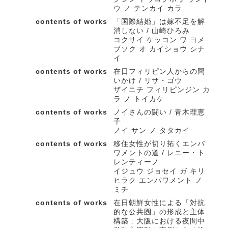
ウ ノ テンカイ カラ
contents of works
「国際結婚」は嫁不足を解
消しない / 山崎ひろみ
コクサイ ケッコン ワ ヨメ
ブソク オ カイショウ シナ
イ
contents of works
在日フィリピン人からの問
いかけ / リサ・ゴウ
ザイニチ フィリピンジン カ
ラ ノ トイカケ
contents of works
ノイさんの闘い / 青木理恵
子
ノイ サン ノ タタカイ
contents of works
移住女性が切り拓くエンパ
ワメントの道 / レニー・ト
レンティーノ
イジュウ ジョセイ ガ キリ
ヒラク エンパワメント ノ
ミチ
contents of works
在日朝鮮女性による「対抗
的な公共圏」の形成と主体
構築 : 大阪における夜間中