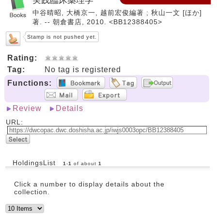
中谷晴昭, 大橋京一, 越前宏俊編著 ; 秋山一文 [ほか]
著. -- 朝倉書店, 2010. <BB12388405>
Stamp is not pushed yet.
Rating:
Tag:
No tag is registered
Functions:
Review
Details
URL:
HoldingsList
1
-
1
of about
1
Click a number to display details about the
collection.