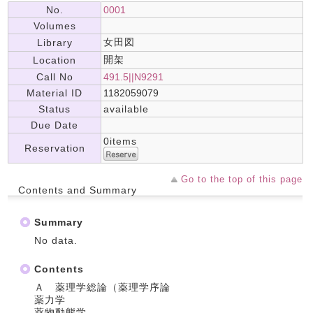
No.
0001
Volumes
女田図
Library
開架
Location
Call No
491.5||N9291
Material ID
1182059079
Status
available
Due Date
0items
Reservation
Go to the top of this page
Contents and Summary
Summary
No data.
Contents
Ａ 薬理学総論（薬理学序論
薬力学
薬物動態学