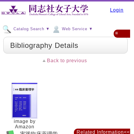
Login
Catalog Search ▼
Web Service ▼
≡
Bibliography Details
Back to previous
image by
Amazon
Related Information<<
実践臨床薬理学