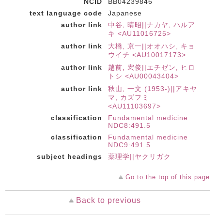
NCID
BB04239846
text language code
Japanese
author link
中谷, 晴昭||ナカヤ, ハルア
キ <AU11016725>
author link
大橋, 京一||オオハシ, キョ
ウイチ <AU10017173>
author link
越前, 宏俊||エチゼン, ヒロ
トシ <AU00043404>
author link
秋山, 一文 (1953-)||アキヤ
マ, カズフミ
<AU11103697>
classification
Fundamental medicine
NDC8:491.5
classification
Fundamental medicine
NDC9:491.5
subject headings
薬理学||ヤクリガク
Go to the top of this page
Back to previous