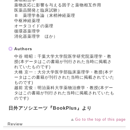
薬物反応に影響を与える因子と薬物相互作用
医薬品開発と臨床試験）
Ｂ 薬理学各論（末梢神経薬理
中枢神経薬理
オータコイドの薬理
循環器薬理学
消化器薬理学 ほか）
Authors
中谷 晴昭：千葉大学大学院医学研究院薬理学・教
授(本データはこの書籍が刊行された当時に掲載さ
れていたものです)
大橋 京一：大分大学医学部臨床薬理学・教授(本デ
ータはこの書籍が刊行された当時に掲載されていた
ものです)
越前 宏俊：明治薬科大学薬物治療学・教授(本デー
タはこの書籍が刊行された当時に掲載されていたも
のです)
日外アソシエーツ『BookPlus』より
Go to the top of this page
Review