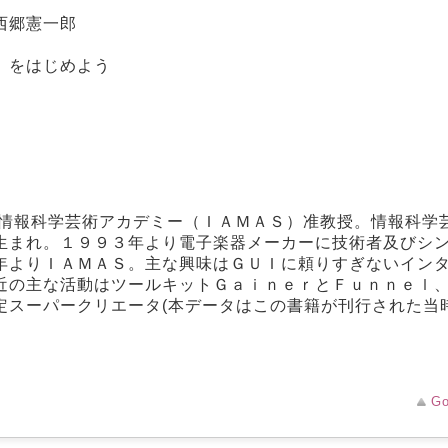
西郷憲一郎
」をはじめよう
際情報科学芸術アカデミー（ＩＡＭＡＳ）准教授。情報科学
生まれ。１９９３年より電子楽器メーカーに技術者及びシ
年よりＩＡＭＡＳ。主な興味はＧＵＩに頼りすぎないイン
近の主な活動はツールキットＧａｉｎｅｒとＦｕｎｎｅｌ
定スーパークリエータ(本データはこの書籍が刊行された当
Go