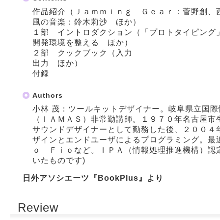
作品紹介（Ｊａｍｍｉｎｇ Ｇｅａｒ：菅野創、
風の音楽：鈴木莉沙 ほか）
１部 イントロダクション（「プロトタイピング
開発環境を整える ほか）
２部 クックブック（入力
出力 ほか）
付録
Authors
小林 茂：ツールキットデザイナー。岐阜県立国
（ＩＡＭＡＳ）非常勤講師。１９７０年名古屋市
サウンドデザイナーとして勤務した後、２００４
ザインとエンドユーザによるプログラミング。最
ｏ Ｆｉｏなど。ＩＰＡ（情報処理推進機構）認
いたものです)
日外アソシエーツ『BookPlus』より
Review