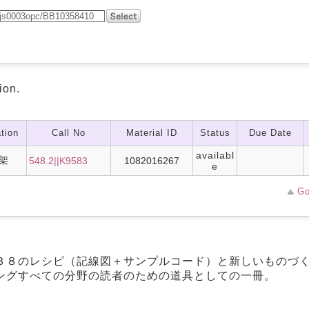
ion.
tion
Call No
Material ID
Status
Due Date
availabl
架
548.2||K9583
1082016267
e
Go
３８のレシピ（記線図＋サンプルコード）と新しいものづ
ングすべての分野の読者のための道具としての一冊。