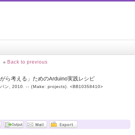
Back to previous
 「作りながら考える」ためのArduino実践レシピ
010. -- (Make: projects). <BB10358410>