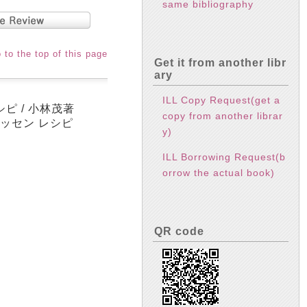
same bibliography
 to the top of this page
Get it from another libr
ary
ILL Copy Request(get a
レシピ / 小林茂著
copy from another librar
o ジッセン レシピ
y)
ILL Borrowing Request(b
orrow the actual book)
QR code