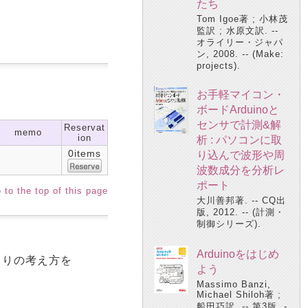
たち
Tom Igoe著 ; 小林茂
監訳 ; 水原文訳. --
オライリー・ジャパ
ン, 2008. -- (Make:
projects).
お手軽マイコン・
ボードArduinoと
センサで計測&解
Reservat
memo
ion
析 : パソコンに取
0items
り込んで波形や周
波数成分を分析レ
ポート
 to the top of this page
大川善邦著. -- CQ出
版, 2012. -- (計測・
制御シリーズ).
Arduinoをはじめ
くりの考え方を
よう
Massimo Banzi,
Michael Shiloh著 ;
船田巧訳. -- 第3版. -