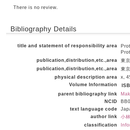
There is no review.
Bibliography Details
title and statement of responsibility area
Pr
Pr
publication,distribution,etc.,area
東京
publication,distribution,etc.,area
東京 
physical description area
x, 
Volume Information
IS
parent bibliography link
Mak
NCID
BB0
text language code
Jap
author link
小林,
classification
Inf