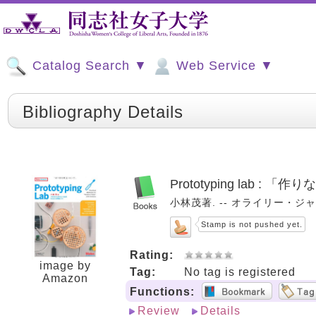
Catalog Search ▼
Web Service ▼
Bibliography Details
Prototyping lab :
小林茂著. -- オライリー・ジャパン, 2
Stamp is not pushed yet.
Rating:
image by
Tag:
No tag is registered
Amazon
Functions:
Review
Details