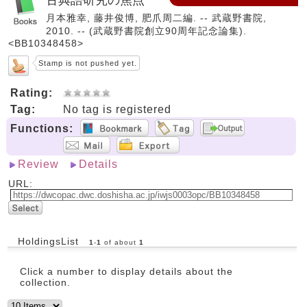
月本雅幸, 藤井俊博, 肥爪周二編. -- 武蔵野書院,
2010. -- (武蔵野書院創立90周年記念論集).
<BB10348458>
Stamp is not pushed yet.
Rating:
Tag:
No tag is registered
Functions:
Review
Details
URL:
HoldingsList
1
-
1
of about
1
Click a number to display details about the
collection.