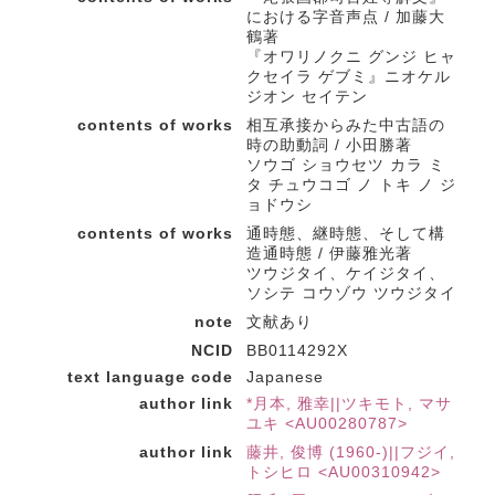
における字音声点 / 加藤大
鶴著
『オワリノクニ グンジ ヒャ
クセイラ ゲブミ』ニオケル
ジオン セイテン
contents of works
相互承接からみた中古語の
時の助動詞 / 小田勝著
ソウゴ ショウセツ カラ ミ
タ チュウコゴ ノ トキ ノ ジ
ョドウシ
contents of works
通時態、継時態、そして構
造通時態 / 伊藤雅光著
ツウジタイ、ケイジタイ、
ソシテ コウゾウ ツウジタイ
note
文献あり
NCID
BB0114292X
text language code
Japanese
author link
*月本, 雅幸||ツキモト, マサ
ユキ <AU00280787>
author link
藤井, 俊博 (1960-)||フジイ,
トシヒロ <AU00310942>