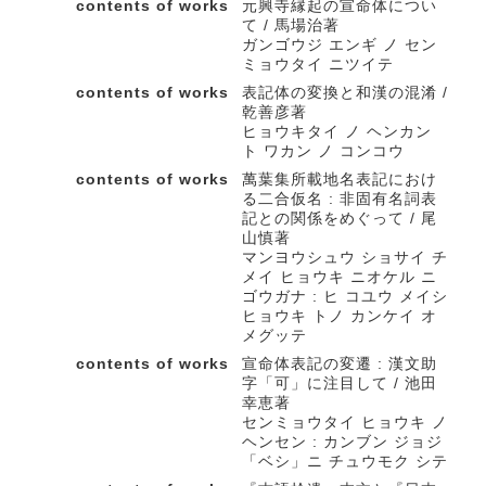
contents of works
元興寺縁起の宣命体につい
て / 馬場治著
ガンゴウジ エンギ ノ セン
ミョウタイ ニツイテ
contents of works
表記体の変換と和漢の混淆 /
乾善彦著
ヒョウキタイ ノ ヘンカン
ト ワカン ノ コンコウ
contents of works
萬葉集所載地名表記におけ
る二合仮名 : 非固有名詞表
記との関係をめぐって / 尾
山慎著
マンヨウシュウ ショサイ チ
メイ ヒョウキ ニオケル ニ
ゴウガナ : ヒ コユウ メイシ
ヒョウキ トノ カンケイ オ
メグッテ
contents of works
宣命体表記の変遷 : 漢文助
字「可」に注目して / 池田
幸恵著
センミョウタイ ヒョウキ ノ
ヘンセン : カンブン ジョジ
「ベシ」ニ チュウモク シテ