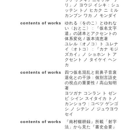
リ」ノ ヨウジ イシキ : シュ
ッテン トノ ヒカク ニ ミル
カンブン ワカ ノ モンダイ
contents of works
ゆれる〈をのこ〉とゆれな
い〈おとこ〉 : 『仮名文字
遣』の諸本とアクセントの
体系変化 / 坂本清恵著
ユレル〈オノコ〉ト ユレナ
イ〈オトコ〉 : 『カナ モジ
ズカイ』ノ ショホン ト ア
クセント ノ タイケイ ヘン
カ
contents of works
四つ仮名混乱と前鼻子音衰
退化との干渉 : 個別言語史
の視点の重要性 / 高山知明
著
ヨツガナ コンラン ト ゼン
ビ シイン スイタイカ トノ
カンショウ : コベツ ゲンゴ
シ ノ シテン ノ ジュウヨウ
セイ
contents of works
『南村輟耕録』所載「射字
法」から見た『書史会要』