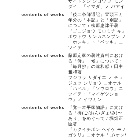
サイドクジ シヨウ ノ モン
ダイ : 「イマダ」ノ バアイ
contents of works
『後二条師通記』冒頭三カ
年分の「本記」と「別記」
について / 柳原恵津子著
『ゴニジョウ モロミチ キ』
ボウトウ サンカネンブン ノ
「ホンキ」ト「ベッキ」ニ
ツイテ
contents of works
藤原定家の著述資料におけ
る「侍」「候」について :
『毎月抄』の違和感 / 田中
雅和著
フジワラ サダイエ ノ チョ
ジュツ シリョウ ニオケル
「ハベル」「ソウロウ」ニ
ツイテ : 『マイゲツショ
ウ』ノ イワカン
contents of works
『覚一本平家物語』に於け
る「御(ご/おん/ぎょ/み)〜
あり」をめぐって / 堀畑正
臣著
『カクイチボン ヘイケ モノ
ガタリ』ニオケル「ゴ/オン/