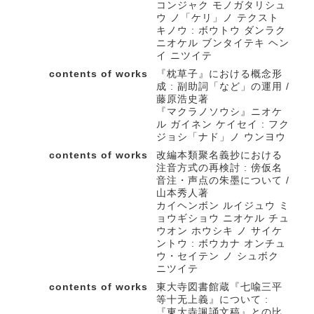
コンジャク モノガタリシュ
ウ ノ「ケリ」ノ テクスト
キノウ : ボウトウ ダンラク
ニオケル ブンタイテキ ヘン
イ ニツイテ
contents of works
『枕草子』における概念形
成 : 副助詞「など」の運用 /
藤原浩史著
『マクラノソウシ』ニオケ
ル ガイネン ケイセイ : フク
ジョシ「ナド」ノ ウンヨウ
contents of works
改編本類聚名義抄における
注音方式の再検討 : 傍仮名
音注・声点の朱墨について /
山本秀人著
カイヘンボン ルイジュウ ミ
ョウギショウ ニオケル チュ
ウオン ホウシキ ノ サイケ
ントウ : ボウカナ オンチュ
ウ・セイテン ノ シュボク
ニツイテ
contents of works
東大寺図書館蔵『七喩三平
等十无上義』について :
『東大寺諷誦文稿』との比