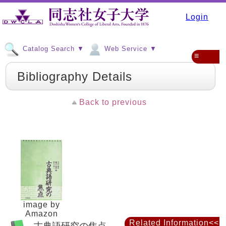
Login
Catalog Search ▼
Web Service ▼
≡
Bibliography Details
Back to previous
image by
Amazon
Related Information<<
古典語研究の焦点