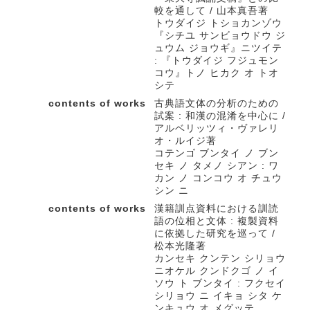
較を通して / 山本真吾著
トウダイジ トショカンゾウ
『シチユ サンビョウドウ ジ
ュウム ジョウギ』ニツイテ
: 『トウダイジ フジュモン
コウ』トノ ヒカク オ トオ
シテ
contents of works
古典語文体の分析のための
試案 : 和漢の混淆を中心に /
アルベリッツィ・ヴァレリ
オ・ルイジ著
コテンゴ ブンタイ ノ ブン
セキ ノ タメノ シアン : ワ
カン ノ コンコウ オ チュウ
シン ニ
contents of works
漢籍訓点資料における訓読
語の位相と文体 : 複製資料
に依拠した研究を巡って /
松本光隆著
カンセキ クンテン シリョウ
ニオケル クンドクゴ ノ イ
ソウ ト ブンタイ : フクセイ
シリョウ ニ イキョ シタ ケ
ンキュウ オ メグッテ