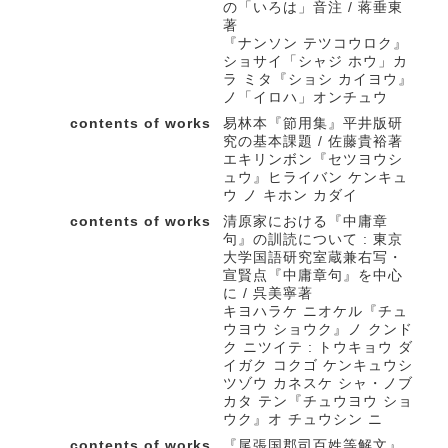
の「いろは」音注 / 蒋垂東
著
『ナンソン テツコウロク』
ショサイ「シャジ ホウ」カ
ラ ミタ『ショシ カイヨウ』
ノ「イロハ」オンチュウ
contents of works
易林本『節用集』平井版研
究の基本課題 / 佐藤貴裕著
エキリンボン『セツヨウシ
ュウ』ヒライバン ケンキュ
ウ ノ キホン カダイ
contents of works
清原家における『中庸章
句』の訓読について : 東京
大学国語研究室蔵兼右写・
宣賢点『中庸章句』を中心
に / 呉美寧著
キヨハラケ ニオケル『チュ
ウヨウ ショウク』ノ クンド
ク ニツイテ : トウキョウ ダ
イガク コクゴ ケンキュウシ
ツゾウ カネスケ シャ・ノブ
カタ テン『チュウヨウ ショ
ウク』オ チュウシン ニ
contents of works
『尾張国郡司百姓等解文』