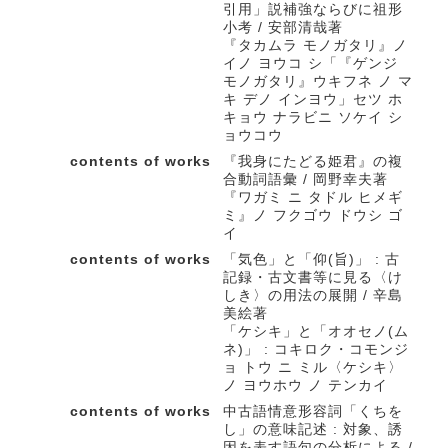
引用」説補強ならびに祖形
小考 / 安部清哉著
『タカムラ モノガタリ』ノ
イノ ヨウコ シ「『ゲンジ
モノガタリ』ウキフネ ノ マ
キ デノ インヨウ」セツ ホ
キョウ ナラビニ ソケイ シ
ョウコウ
contents of works
『我身にたどる姫君』の複
合動詞語彙 / 岡野幸夫著
『ワガミ ニ タドル ヒメギ
ミ』ノ フクゴウ ドウシ ゴ
イ
contents of works
「気色」と「仰(旨)」 : 古
記録・古文書等に見る〈け
しき〉の用法の展開 / 辛島
美絵著
「ケシキ」と「オオセノ(ム
ネ)」 : コキロク・コモンジ
ョ トウ ニ ミル〈ケシキ〉
ノ ヨウホウ ノ テンカイ
contents of works
中古語情意形容詞「くちを
し」の意味記述 : 対象、誘
因を表す語句の分析による /