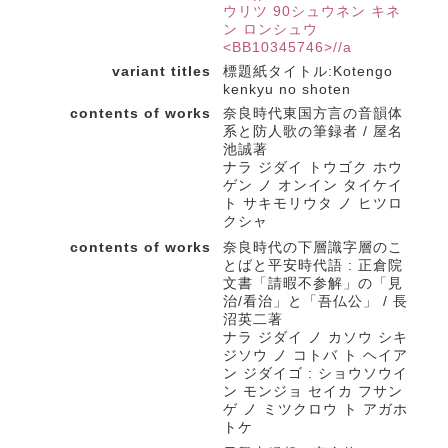
ウリツ 90シュウネン キネ
ン ロンシュウ
<BB10345746>//a
variant titles
標題紙タイトル:Kotengo
kenkyu no shoten
contents of works
奈良時代東国方言の音韻体
系と防人歌の筆録者 / 屋名
池誠著
ナラ ジダイ トウゴク ホウ
ゲン ノ オンイン タイケイ
ト サキモリウタ ノ ヒツロ
クシャ
contents of works
奈良時代の下層識字層のこ
とばと平安時代語 : 正倉院
文書「請暇不参解」の「見
治/看治」と「吾仏公」 / 長
沼英二著
ナラ ジダイ ノ カソウ シキ
ジソウ ノ コトバ ト ヘイア
ン ジダイゴ : ショウソウイ
ン モンジョ セイカ フサン
ゲ ノ ミツクロウ ト アガホ
トケ