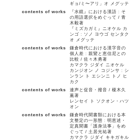
ギョ/ミ〜アリ」オ メグッテ
contents of works
『水鏡』における漢語 : そ
の用語選択をめぐって / 青
木毅著
『ミズカガミ』ニオケル カ
ンゴ : ソノ ヨウゴ センタク
オ メグッテ
contents of works
鎌倉時代における漢字音の
個人差 : 親鸞と恵信尼との
比較 / 佐々木勇著
カマクラ ジダイ ニオケル
カンジオン ノ コジンサ : シ
ンラン ト エシンニ トノ ヒ
カク
contents of works
連声と促音・撥音 / 榎木久
薫著
レンセイ ト ソクオン・ハツ
オン
contents of works
鎌倉時代聞書類における本
文整定の一形態 : 明恵述・
定真聞書「護身法事」をめ
ぐって / 土居光祐著
カマクラ ジダイ キキガキル