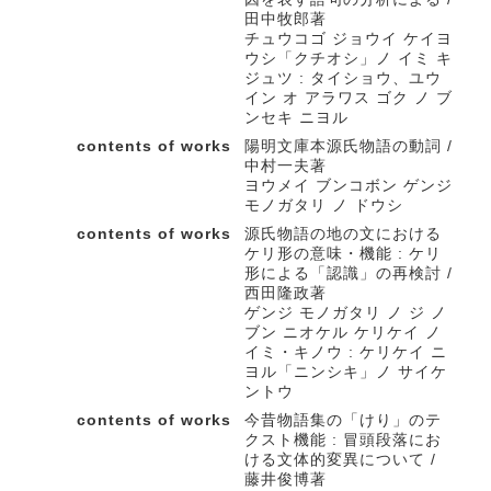
田中牧郎著
チュウコゴ ジョウイ ケイヨ
ウシ「クチオシ」ノ イミ キ
ジュツ : タイショウ、ユウ
イン オ アラワス ゴク ノ ブ
ンセキ ニヨル
contents of works
陽明文庫本源氏物語の動詞 /
中村一夫著
ヨウメイ ブンコボン ゲンジ
モノガタリ ノ ドウシ
contents of works
源氏物語の地の文における
ケリ形の意味・機能 : ケリ
形による「認識」の再検討 /
西田隆政著
ゲンジ モノガタリ ノ ジ ノ
ブン ニオケル ケリケイ ノ
イミ・キノウ : ケリケイ ニ
ヨル「ニンシキ」ノ サイケ
ントウ
contents of works
今昔物語集の「けり」のテ
クスト機能 : 冒頭段落にお
ける文体的変異について /
藤井俊博著