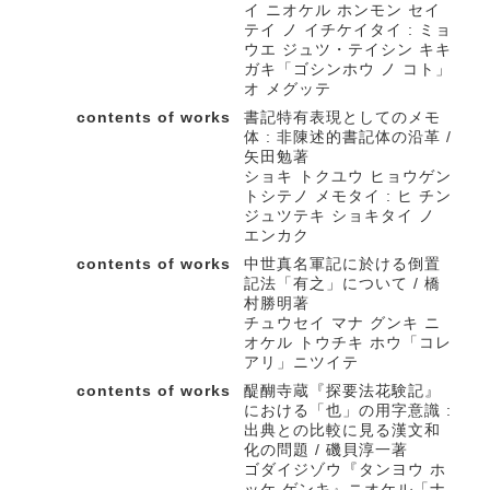
イ ニオケル ホンモン セイ
テイ ノ イチケイタイ : ミョ
ウエ ジュツ・テイシン キキ
ガキ「ゴシンホウ ノ コト」
オ メグッテ
contents of works
書記特有表現としてのメモ
体 : 非陳述的書記体の沿革 /
矢田勉著
ショキ トクユウ ヒョウゲン
トシテノ メモタイ : ヒ チン
ジュツテキ ショキタイ ノ
エンカク
contents of works
中世真名軍記に於ける倒置
記法「有之」について / 橋
村勝明著
チュウセイ マナ グンキ ニ
オケル トウチキ ホウ「コレ
アリ」ニツイテ
contents of works
醍醐寺蔵『探要法花験記』
における「也」の用字意識 :
出典との比較に見る漢文和
化の問題 / 磯貝淳一著
ゴダイジゾウ『タンヨウ ホ
ッケ ゲンキ』ニオケル「ナ