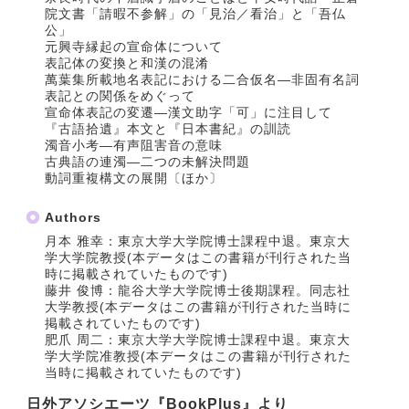
院文書「請暇不参解」の「見治／看治」と「吾仏
公」
元興寺縁起の宣命体について
表記体の変換と和漢の混淆
萬葉集所載地名表記における二合仮名―非固有名詞
表記との関係をめぐって
宣命体表記の変遷―漢文助字「可」に注目して
『古語拾遺』本文と『日本書紀』の訓読
濁音小考―有声阻害音の意味
古典語の連濁―二つの未解決問題
動詞重複構文の展開〔ほか〕
Authors
月本 雅幸：東京大学大学院博士課程中退。東京大
学大学院教授(本データはこの書籍が刊行された当
時に掲載されていたものです)
藤井 俊博：龍谷大学大学院博士後期課程。同志社
大学教授(本データはこの書籍が刊行された当時に
掲載されていたものです)
肥爪 周二：東京大学大学院博士課程中退。東京大
学大学院准教授(本データはこの書籍が刊行された
当時に掲載されていたものです)
日外アソシエーツ『BookPlus』より