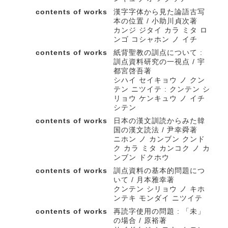
contents of works
漢字字体から見た論語古写
本の位置 / 小助川貞次著
カンジ ジタイ カラ ミタ ロ
ンゴ コシャホン ノ イチ
contents of works
紙背聖教の訓点について :
訓点資料研究の一視点 / 宇
都宮啓吾著
シハイ セイキョウ ノ クン
テン ニツイテ : クンテン シ
リョウ ケンキュウ ノ イチ
シテン
contents of works
日本の漢文訓読からみた韓
国の漢文読法 / 尹幸舜著
ニホン ノ カンブン クンド
ク カラ ミタ カンコク ノ カ
ンブン ドクホウ
contents of works
訓点資料の基本的問題につ
いて / 月本雅幸著
クンテン シリョウ ノ キホ
ンテキ モンダイ ニツイテ
contents of works
再読字使用の問題 : 「未」
の場合 / 原裕著