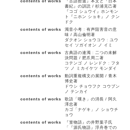
contents of works
『古語拾遺』本文と『日本
書紀』の訓読 / 杉浦克己著
『コゴ シュウイ』ホンモン
ト『ニホン ショキ』ノ クン
ドク
contents of works
濁音小考 : 有声阻害音の意
味 / 高山倫明著
ダクオン ショウコウ : ユウ
セイ ソガイオン ノ イミ
contents of works
古典語の連濁 : 二つの未解
決問題 / 肥爪周二著
コテンゴ ノ レンドク : フタ
ツ ノ ミカイケツ モンダイ
contents of works
動詞重複構文の展開 / 青木
博史著
ドウシ チョウフク コウブン
ノ テンカイ
contents of works
歌語「嘆き」の消長 / 阿久
澤忠著
カゴ「ナゲキ」ノ ショウチ
ョウ
contents of works
『篁物語』の井野葉子氏
「『源氏物語』浮舟巻での