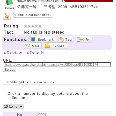
佐藤亮一編. -- 三省堂, 2009. <BB10331174>
Stamp is not pushed yet.
Rating:
Tag:
No tag is registered
Functions:
Review
Details
URL:
HoldingsList
1
-
1
of about
1
Click a number to display details about the
collection.
No.
0001