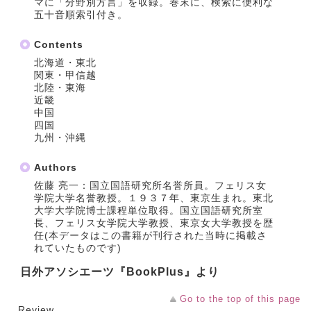
マに「分野別方言」を収録。巻末に、検索に便利な
五十音順索引付き。
Contents
北海道・東北
関東・甲信越
北陸・東海
近畿
中国
四国
九州・沖縄
Authors
佐藤 亮一：国立国語研究所名誉所員。フェリス女
学院大学名誉教授。１９３７年、東京生まれ。東北
大学大学院博士課程単位取得。国立国語研究所室
長、フェリス女学院大学教授、東京女大学教授を歴
任(本データはこの書籍が刊行された当時に掲載さ
れていたものです)
日外アソシエーツ『BookPlus』より
Go to the top of this page
Review