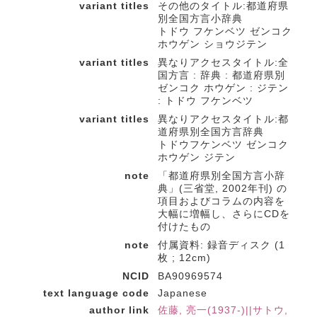
variant titles
その他のタイトル:都道府県
別全国方言小辞典
トドウ フケンベツ ゼンコク
ホウゲン ショウジテン
variant titles
異なりアクセスタイトル:全
国方言 : 辞典 : 都道府県別
ゼンコク ホウゲン : ジテン
: トドウ フケンベツ
variant titles
異なりアクセスタイトル:都
道府県別全国方言辞典
トドウフケンベツ ゼンコク
ホウゲン ジテン
note
「都道府県別全国方言小辞
典」(三省堂, 2002年刊) の
項目およびコラムの内容を
大幅に増幅し、さらにCDを
付けたもの
note
付属資料: 録音ディスク (1
枚 ; 12cm)
NCID
BA90969574
text language code
Japanese
author link
佐藤, 亮一(1937-)||サトウ,