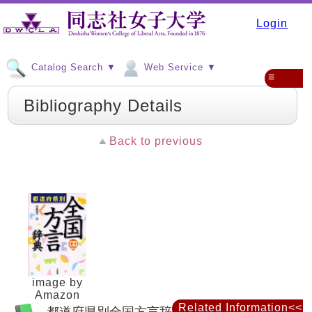
Login
Catalog Search ▼
Web Service ▼
≡
Bibliography Details
Back to previous
image by
Amazon
Related Information<<
都道府県別全国方言辞典