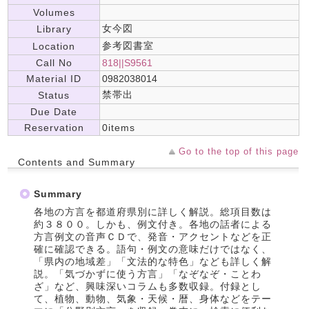
Volumes
女今図
Library
参考図書室
Location
Call No
818||S9561
Material ID
0982038014
禁帯出
Status
Due Date
Reservation
0items
Go to the top of this page
Contents and Summary
Summary
各地の方言を都道府県別に詳しく解説。総項目数は
約３８００。しかも、例文付き。各地の話者による
方言例文の音声ＣＤで、発音・アクセントなどを正
確に確認できる。語句・例文の意味だけではなく、
「県内の地域差」「文法的な特色」なども詳しく解
説。「気づかずに使う方言」「なぞなぞ・ことわ
ざ」など、興味深いコラムも多数収録。付録とし
て、植物、動物、気象・天候・暦、身体などをテー