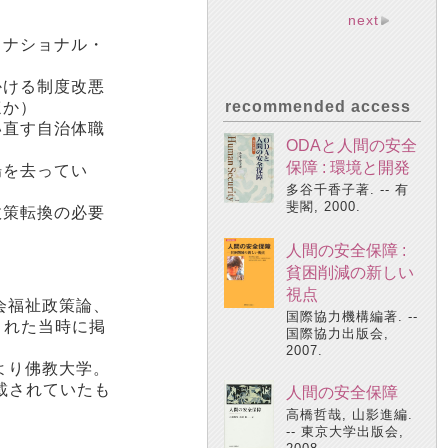
next
とナショナル・
かける制度改悪
recommended access
ほか）
い直す自治体職
ODAと人間の安全
保障 : 環境と開発
場を去ってい
多谷千香子著. -- 有
斐閣, 2000.
政策転換の必要
人間の安全保障 :
貧困削減の新しい
視点
会福祉政策論、
国際協力機構編著. --
された当時に掲
国際協力出版会,
2007.
より佛教大学。
載されていたも
人間の安全保障
高橋哲哉, 山影進編.
-- 東京大学出版会,