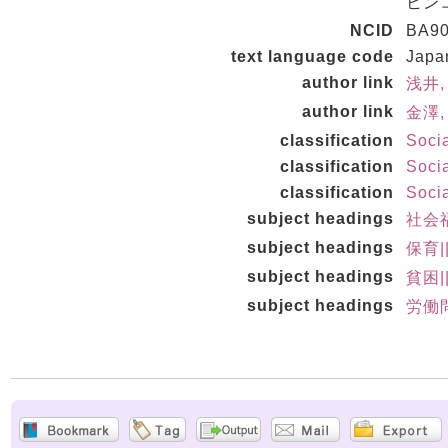
ヒンコ
NCID
BA90
text language code
Japa
author link
浅井,
author link
金澤,
classification
Soci
classification
Soci
classification
Soci
subject headings
社会
subject headings
保育|
subject headings
貧困|
subject headings
労働問