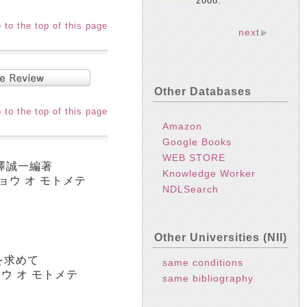
2008.
 to the top of this page
next
Other Databases
 to the top of this page
Amazon
Google Books
WEB STORE
金澤誠一編著
Knowledge Worker
ョウ オ モトメテ
NDLSearch
Other Universities (NII)
を求めて
same conditions
ョウ オ モトメテ
same bibliography