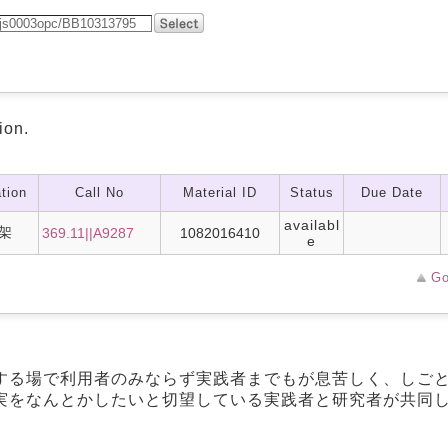
ion.
tion
Call No
Material ID
Status
Due Date
availabl
架
369.11||A9287
1082016410
e
Go
する場で利用者のみならず実践者までもが息苦しく、しご
実をなんとかしたいと切望している実践者と研究者が共同