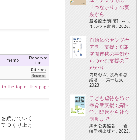
本・アメリカの
「つながり」の実
践から
新谷龍太朗[著]. -- ミ
ネルヴァ書房, 2026.
自治体のヤングケ
アラー支援 : 多部
署間連携の事例か
Reservat
memo
らつかむ支援の手
ion
がかり
0items
内尾彰宏, 濱島淑恵
編著. -- 第一法規,
2023.
 to the top of this page
子ども虐待を防ぐ
養育者支援 : 脳科
学、臨床から社会
とを続けていく
制度まで
してつくり上げ
黒田公美編著. -- 岩
崎学術出版社, 2022.