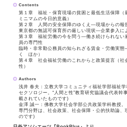
Contents
第１章 福祉・保育現場の貧困と最低生活保障（
ミニマムの今日的意義）
第２章 人間の安全保障のゆくえ―現場からの報
東京都の無認可保育所の厳しい現状―企業参入に
第３章 福祉労働の今を問う―働き続けられない
員の専門性
臨時・非常勤公務員の知られざる賃金・労働実態
く ほか）
第４章 社会福祉労働のこれからと政策提言（社
性）
Authors
浅井 春夫：立教大学コミュニティ福祉学部福祉
セクソロジー。“人間と性”教育研究協議会代表幹
載されていたものです)
金澤 誠一：佛教大学社会学部公共政策学科教授
専門分野は、社会政策、社会保障・公的扶助論、
のです)
日外アソシエーツ『BookPlus』より