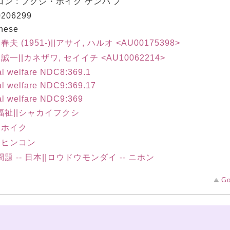
ン : フクシ・ホイク ゲンバ ノ
206299
nese
 春夫 (1951-)||アサイ, ハルオ <AU00175398>
 誠一||カネザワ, セイイチ <AU10062214>
al welfare NDC8:369.1
al welfare NDC9:369.17
al welfare NDC9:369
福祉||シャカイフクシ
|ホイク
|ヒンコン
題 -- 日本||ロウドウモンダイ -- ニホン
Go