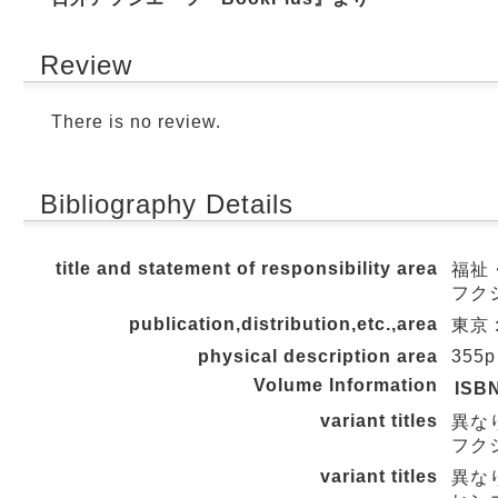
Review
There is no review.
Bibliography Details
title and statement of responsibility area
福祉
フクシ
publication,distribution,etc.,area
東京 :
physical description area
355p
Volume Information
ISB
variant titles
異な
フクシ
variant titles
異な