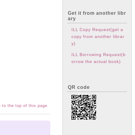
Get it from another libr
ary
ILL Copy Request(get a
copy from another librar
y)
ILL Borrowing Request(b
orrow the actual book)
QR code
 to the top of this page