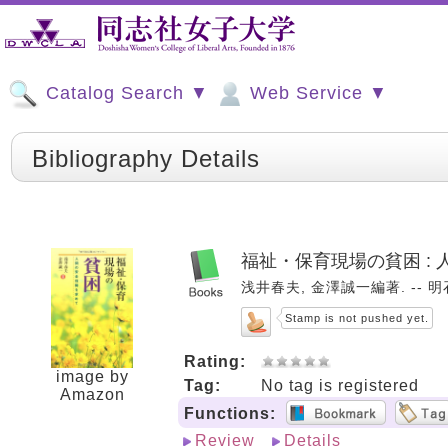
Catalog Search ▼
Web Service ▼
Bibliography Details
福祉・保育現場の貧困 :
浅井春夫, 金澤誠一編著. -- 明石書
Stamp is not pushed yet.
Rating:
image by
Tag:
No tag is registered
Amazon
Functions:
Review
Details