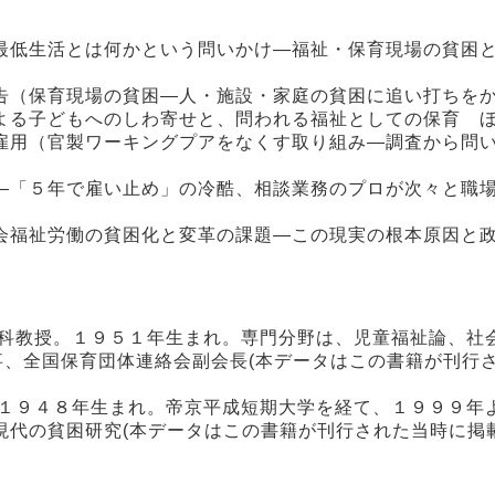
最低生活とは何かという問いかけ―福祉・保育現場の貧困
告（保育現場の貧困―人・施設・家庭の貧困に追い打ちを
よる子どもへのしわ寄せと、問われる福祉としての保育 
雇用（官製ワーキングプアをなくす取り組み―調査から問
―「５年で雇い止め」の冷酷、相談業務のプロが次々と職
会福祉労働の貧困化と変革の課題―この現実の根本原因と
学科教授。１９５１年生まれ。専門分野は、児童福祉論、社
事、全国保育団体連絡会副会長(本データはこの書籍が刊行
。１９４８年生まれ。帝京平成短期大学を経て、１９９９年
現代の貧困研究(本データはこの書籍が刊行された当時に掲