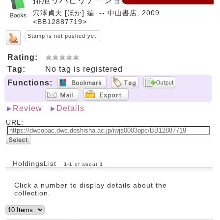
穴澤貞夫 [ほか] 編. -- 中山書店, 2009.
<BB12887719>
Stamp is not pushed yet.
Rating:
Tag:
No tag is registered
Functions:
Review
Details
URL:
HoldingsList
1
-
1
of about
1
Click a number to display details about the
collection.