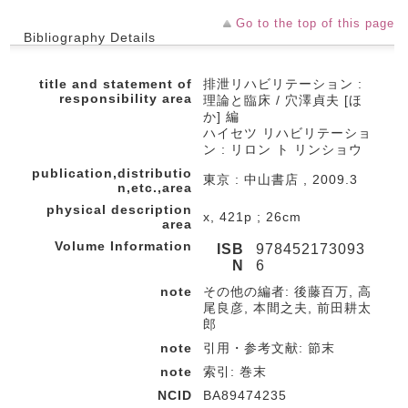
Go to the top of this page
Bibliography Details
title and statement of
排泄リハビリテーション :
responsibility area
理論と臨床 / 穴澤貞夫 [ほ
か] 編
ハイセツ リハビリテーショ
ン : リロン ト リンショウ
publication,distributio
東京 : 中山書店 , 2009.3
n,etc.,area
physical description
x, 421p ; 26cm
area
Volume Information
ISB
978452173093
N
6
note
その他の編者: 後藤百万, 高
尾良彦, 本間之夫, 前田耕太
郎
note
引用・参考文献: 節末
note
索引: 巻末
NCID
BA89474235