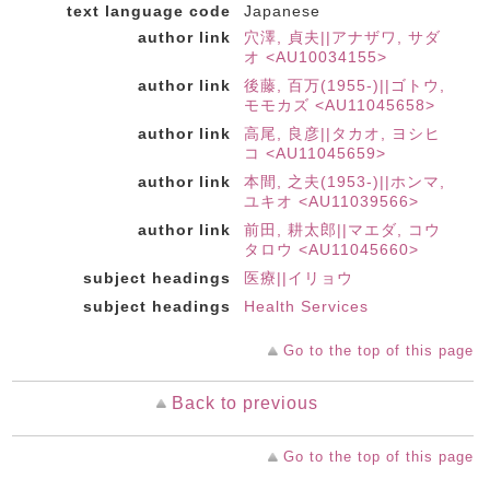
text language code
Japanese
author link
穴澤, 貞夫||アナザワ, サダ
オ <AU10034155>
author link
後藤, 百万(1955-)||ゴトウ,
モモカズ <AU11045658>
author link
高尾, 良彦||タカオ, ヨシヒ
コ <AU11045659>
author link
本間, 之夫(1953-)||ホンマ,
ユキオ <AU11039566>
author link
前田, 耕太郎||マエダ, コウ
タロウ <AU11045660>
subject headings
医療||イリョウ
subject headings
Health Services
Go to the top of this page
Back to previous
Go to the top of this page