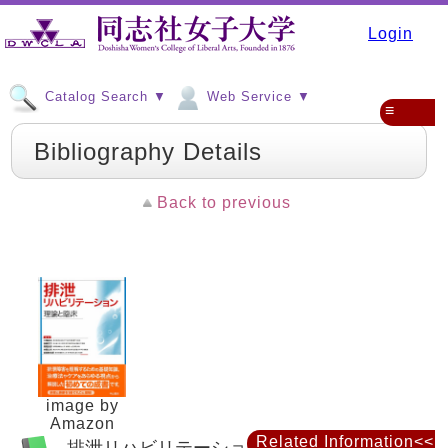
Login
Catalog Search ▼
Web Service ▼
≡
Bibliography Details
Back to previous
image by
Amazon
Related Information<<
排泄リハビリテーション : 理論と臨床