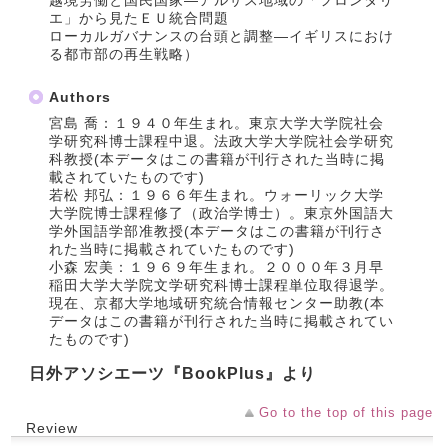
越境労働と国民国家―アルザス地域の「フロンタリ
エ」から見たＥＵ統合問題
ローカルガバナンスの台頭と調整―イギリスにおけ
る都市部の再生戦略）
Authors
宮島 喬：１９４０年生まれ。東京大学大学院社会
学研究科博士課程中退。法政大学大学院社会学研究
科教授(本データはこの書籍が刊行された当時に掲
載されていたものです)
若松 邦弘：１９６６年生まれ。ウォーリック大学
大学院博士課程修了（政治学博士）。東京外国語大
学外国語学部准教授(本データはこの書籍が刊行さ
れた当時に掲載されていたものです)
小森 宏美：１９６９年生まれ。２０００年３月早
稲田大学大学院文学研究科博士課程単位取得退学。
現在、京都大学地域研究統合情報センター助教(本
データはこの書籍が刊行された当時に掲載されてい
たものです)
日外アソシエーツ『BookPlus』より
Go to the top of this page
Review