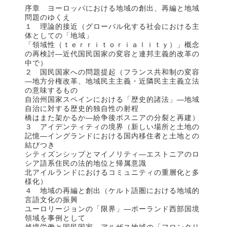
序章 ヨーロッパにおける地域の創出、再編と地域
問題のゆくえ
１ 理論的接近（グローバル化する社会における主
体としての「地域」
「領域性（ｔｅｒｒｉｔｏｒｉａｌｉｔｙ）」概念
の再検討―近代国民国家の変容と連邦主義的改革の
中で）
２ 国民国家への問題提起（フランス共和制の変容
―地方分権改革、地域民主主義・近隣民主主義立法
の意味するもの
自治州国家スペインにおける「歴史的諸法」―地域
自治に対する歴史的独自性の射程
橋はまた架かるか―紛争後ボスニアの分裂と再建）
３ アイデンティティの境界（新しい場所と土地の
記憶―イングランドにおける国内移住者と土地との
結びつき
シティズンシップとマイノリティ―エストニアのロ
シア語系住民の法的地位と帰属意識
北アイルランドにおけるコミュニティの重層化と多
様化）
４ 地域の再編と創出（ケルト語圏における地域的
言語文化の振興
ユーロリージョンの「限界」―ポーランド西部国境
領域を事例として