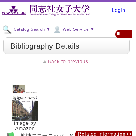
Login
Catalog Search ▼
Web Service ▼
≡
Bibliography Details
Back to previous
image by
Amazon
Related Information<<
地域のヨーロッパ : 多層化・再編・再生