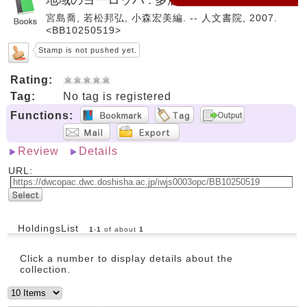
宮島喬, 若松邦弘, 小森宏美編. -- 人文書院, 2007.
<BB10250519>
Stamp is not pushed yet.
Rating:
Tag:
No tag is registered
Functions:
Review
Details
URL:
HoldingsList
1
-
1
of about
1
Click a number to display details about the
collection.