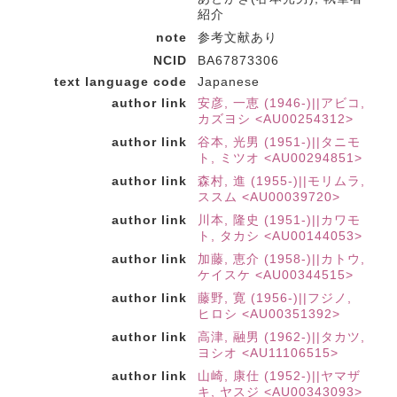
紹介
note
参考文献あり
NCID
BA67873306
text language code
Japanese
author link
安彦, 一恵 (1946-)||アビコ,
カズヨシ <AU00254312>
author link
谷本, 光男 (1951-)||タニモ
ト, ミツオ <AU00294851>
author link
森村, 進 (1955-)||モリムラ,
ススム <AU00039720>
author link
川本, 隆史 (1951-)||カワモ
ト, タカシ <AU00144053>
author link
加藤, 恵介 (1958-)||カトウ,
ケイスケ <AU00344515>
author link
藤野, 寛 (1956-)||フジノ,
ヒロシ <AU00351392>
author link
高津, 融男 (1962-)||タカツ,
ヨシオ <AU11106515>
author link
山崎, 康仕 (1952-)||ヤマザ
キ, ヤスジ <AU00343093>