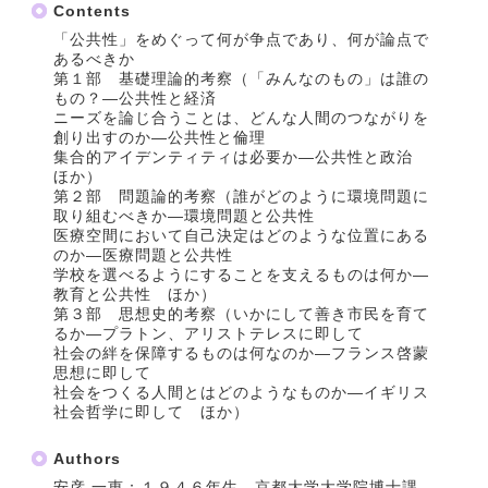
Contents
「公共性」をめぐって何が争点であり、何が論点で
あるべきか
第１部 基礎理論的考察（「みんなのもの」は誰の
もの？―公共性と経済
ニーズを論じ合うことは、どんな人間のつながりを
創り出すのか―公共性と倫理
集合的アイデンティティは必要か―公共性と政治
ほか）
第２部 問題論的考察（誰がどのように環境問題に
取り組むべきか―環境問題と公共性
医療空間において自己決定はどのような位置にある
のか―医療問題と公共性
学校を選べるようにすることを支えるものは何か―
教育と公共性 ほか）
第３部 思想史的考察（いかにして善き市民を育て
るか―プラトン、アリストテレスに即して
社会の絆を保障するものは何なのか―フランス啓蒙
思想に即して
社会をつくる人間とはどのようなものか―イギリス
社会哲学に即して ほか）
Authors
安彦 一恵：１９４６年生。京都大学大学院博士課