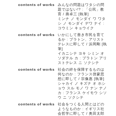
contents of works
みんなの問題はワタシの問
題ではない!? : 「公民」教
育 / 壽卓三 [執筆]
ミンナ ノ モンダイ ワ ワタ
シ ノ モンダイ デワ ナイ :
コウミン キョウイク
contents of works
いかにして善き市民を育て
るか : プラトン、アリスト
テレスに即して / 浜岡剛 [執
筆]
イカニシテ ヨキ シミン オ
ソダテル カ : プラトン アリ
ストテレス ニ ソクシテ
contents of works
社会の絆を保障するものは
何なのか : フランス啓蒙思
想に即して / 宗像惠 [執筆]
シャカイ ノ キズナ オ ホシ
ョウ スル モノ ワ ナン ナノ
カ : フランス ケイモウ シソ
ウ ニ ソクシテ
contents of works
社会をつくる人間とはどの
ようなものか : イギリス社
会哲学に即して / 奥田太郎