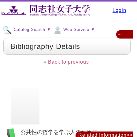
Login
Catalog Search ▼
Web Service ▼
≡
Bibliography Details
Back to previous
公共性の哲学を学ぶ人のために
Related Information<<