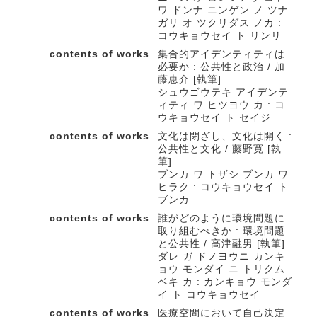
ワ ドンナ ニンゲン ノ ツナ
ガリ オ ツクリダス ノカ :
コウキョウセイ ト リンリ
contents of works
集合的アイデンティティは
必要か : 公共性と政治 / 加
藤恵介 [執筆]
シュウゴウテキ アイデンテ
ィティ ワ ヒツヨウ カ : コ
ウキョウセイ ト セイジ
contents of works
文化は閉ざし、文化は開く :
公共性と文化 / 藤野寛 [執
筆]
ブンカ ワ トザシ ブンカ ワ
ヒラク : コウキョウセイ ト
ブンカ
contents of works
誰がどのように環境問題に
取り組むべきか : 環境問題
と公共性 / 高津融男 [執筆]
ダレ ガ ドノヨウニ カンキ
ョウ モンダイ ニ トリクム
ベキ カ : カンキョウ モンダ
イ ト コウキョウセイ
contents of works
医療空間において自己決定