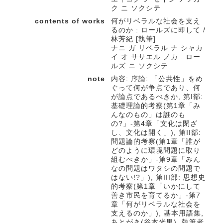
ク ニ ソクシテ
contents of works
何がリベラルな社会を支え
るのか : ロールズに即して /
林芳紀 [執筆]
ナニ ガ リベラル ナ シャカ
イ オ ササエル ノカ : ロー
ルズ ニ ソクシテ
note
内容: 序論: 「公共性」をめ
ぐって何が争点であり、何
が論点であるべきか, 第I部:
基礎理論的考察(第1章「み
んなのもの」は誰のも
の?」-第4章「文化は閉ざ
し、文化は開く」), 第II部:
問題論的考察(第1章「誰が
どのように環境問題に取り
組むべきか」-第9章「みん
なの問題はワタシの問題で
はない!?」), 第III部: 思想史
的考察(第1章「いかにして
善き市民を育てるか」-第7
章「何がリベラルな社会を
支えるのか」), 基本用語集,
あとがき(谷本光男), 執筆者