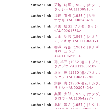
author link
菊地, 建至 (1968-)||キクチ,
タケシ <AU11106516>
author link
加茂, 直樹 (1936-)||カモ,
ナオキ <AU00024841>
author link
角田, 猛之||ツノダ, タケシ
<AU00201886>
author link
大山, 明男 (1967-)||オオヤ
マ, アキオ <AU11106517>
author link
柳澤, 有吾 (1961-)||ヤナギ
サワ, ユウゴ
<AU11062193>
author link
壽, 卓三 (1952-)||コトブキ,
タクゾウ <AU11106518>
author link
浜岡, 剛 (1960-)||ハマオカ,
タケシ <AU10031279>
author link
宗像, 恵 (1950-)||ムナカタ,
サトシ <AU00305424>
author link
奥田, 太郎 (1973-)||オクダ,
タロウ <AU11054227>
author link
北尾, 宏之 (1957-)||キタオ,