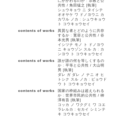
にかかわるのか : 宗教と公
共性 / 角田猛之 [執筆]
シュウキョウ ニ タイシテ
オオヤケ ワ ドノヨウニ カ
カワル ノカ : シュウキョウ
ト コウキョウセイ
contents of works
異質な者とどのように共存
するか : 寛容と公共性 / 谷
本光男 [執筆]
イシツナ モノ ト ドノヨウ
ニ キョウゾン スル カ : カ
ンヨウ ト コウキョウセイ
contents of works
誰が誰の何を等しくするの
か : 平等と公共性 / 大山明
男 [執筆]
ダレ ガ ダレ ノ ナニ オ ヒ
トシク スル ノカ : ビョウド
ウ ト コウキョウセイ
contents of works
国家の枠組みは超えられる
か : 世界市民的公共性 / 栁
澤有吾 [執筆]
コッカ ノ ワクグミ ワ コエ
ラレルカ : セカイ シミンテ
キ コウキョウセイ