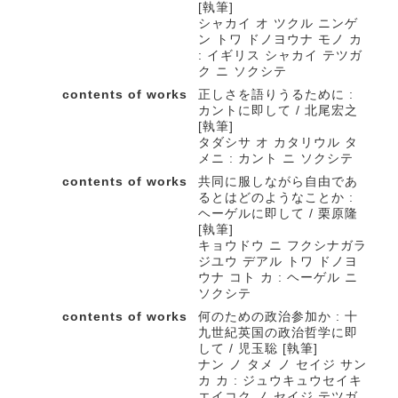
[執筆]
シャカイ オ ツクル ニンゲ
ン トワ ドノヨウナ モノ カ
: イギリス シャカイ テツガ
ク ニ ソクシテ
contents of works
正しさを語りうるために :
カントに即して / 北尾宏之
[執筆]
タダシサ オ カタリウル タ
メニ : カント ニ ソクシテ
contents of works
共同に服しながら自由であ
るとはどのようなことか :
ヘーゲルに即して / 栗原隆
[執筆]
キョウドウ ニ フクシナガラ
ジユウ デアル トワ ドノヨ
ウナ コト カ : ヘーゲル ニ
ソクシテ
contents of works
何のための政治参加か : 十
九世紀英国の政治哲学に即
して / 児玉聡 [執筆]
ナン ノ タメ ノ セイジ サン
カ カ : ジュウキュウセイキ
エイコク ノ セイジ テツガ