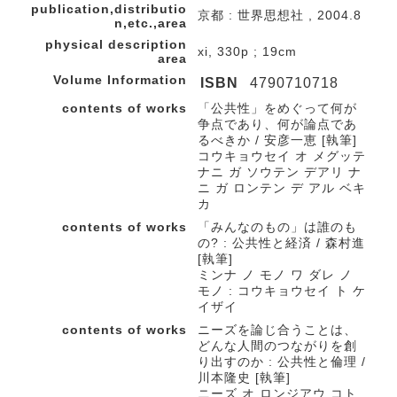
publication,distributio
京都 : 世界思想社 , 2004.8
n,etc.,area
physical description
xi, 330p ; 19cm
area
Volume Information
ISBN
4790710718
contents of works
「公共性」をめぐって何が
争点であり、何が論点であ
るべきか / 安彦一恵 [執筆]
コウキョウセイ オ メグッテ
ナニ ガ ソウテン デアリ ナ
ニ ガ ロンテン デ アル ベキ
カ
contents of works
「みんなのもの」は誰のも
の? : 公共性と経済 / 森村進
[執筆]
ミンナ ノ モノ ワ ダレ ノ
モノ : コウキョウセイ ト ケ
イザイ
contents of works
ニーズを論じ合うことは、
どんな人間のつながりを創
り出すのか : 公共性と倫理 /
川本隆史 [執筆]
ニーズ オ ロンジアウ コト