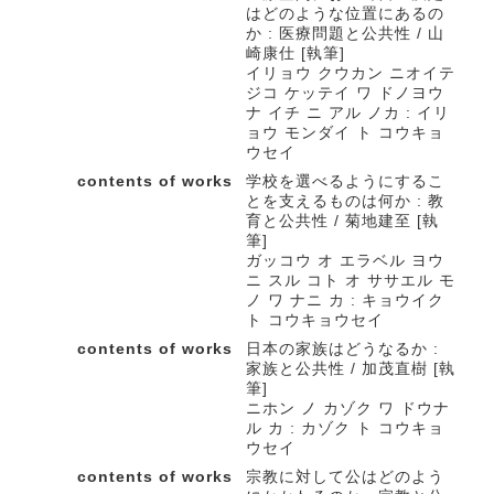
はどのような位置にあるの
か : 医療問題と公共性 / 山
崎康仕 [執筆]
イリョウ クウカン ニオイテ
ジコ ケッテイ ワ ドノヨウ
ナ イチ ニ アル ノカ : イリ
ョウ モンダイ ト コウキョ
ウセイ
contents of works
学校を選べるようにするこ
とを支えるものは何か : 教
育と公共性 / 菊地建至 [執
筆]
ガッコウ オ エラベル ヨウ
ニ スル コト オ ササエル モ
ノ ワ ナニ カ : キョウイク
ト コウキョウセイ
contents of works
日本の家族はどうなるか :
家族と公共性 / 加茂直樹 [執
筆]
ニホン ノ カゾク ワ ドウナ
ル カ : カゾク ト コウキョ
ウセイ
contents of works
宗教に対して公はどのよう