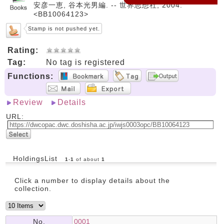
安彦一恵, 谷本光男編. -- 世界思想社, 2004.
<BB10064123>
Stamp is not pushed yet.
Rating:
Tag:
No tag is registered
Functions:
Review
Details
URL:
HoldingsList
1
-
1
of about
1
Click a number to display details about the
collection.
No.
0001