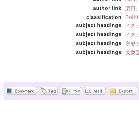
author link
栗田, 
classification
Polit
subject headings
イスラ
subject headings
イス
subject headings
宗教
subject headings
大衆