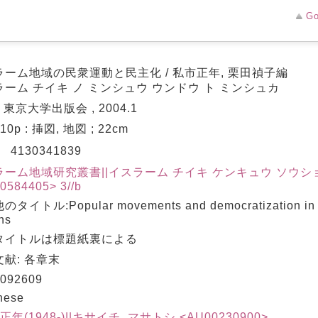
Go
ラーム地域の民衆運動と民主化 / 私市正年, 栗田禎子編
ーム チイキ ノ ミンシュウ ウンドウ ト ミンシュカ
: 東京大学出版会 , 2004.1
 310p : 挿図, 地図 ; 22cm
N
4130341839
ラーム地域研究叢書||イスラーム チイキ ケンキュウ ソウシ
0584405> 3//b
タイトル:Popular movements and democratization in t
ns
タイトルは標題紙裏による
献: 各章末
092609
nese
 正年(1948-)||キサイチ, マサトシ <AU00230900>