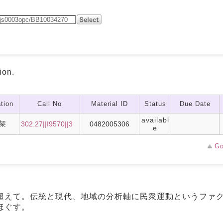
ion.
tion
Call No
Material ID
Status
Due Date
availabl
架
302.27||I9570||3
0482005306
e
Go
超えて。伝統と現代、地域の分析軸に民衆運動というファ
ほぐす。