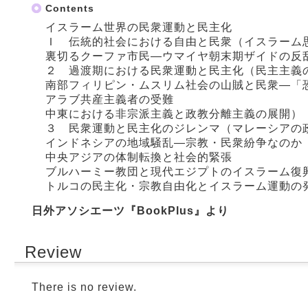
Contents
イスラーム世界の民衆運動と民主化
Ｉ 伝統的社会における自由と民衆（イスラーム
裏切るクーファ市民―ウマイヤ朝末期ザイドの反
２ 過渡期における民衆運動と民主化（民主主義
南部フィリピン・ムスリム社会の山賊と民衆―「
アラブ共産主義者の受難
中東における非宗派主義と政教分離主義の展開）
３ 民衆運動と民主化のジレンマ（マレーシアの
インドネシアの地域騒乱―宗教・民衆紛争なのか
中央アジアの体制転換と社会的緊張
ブルハーミー教団と現代エジプトのイスラーム復
トルコの民主化・宗教自由化とイスラーム運動の
日外アソシエーツ『BookPlus』より
Review
There is no review.