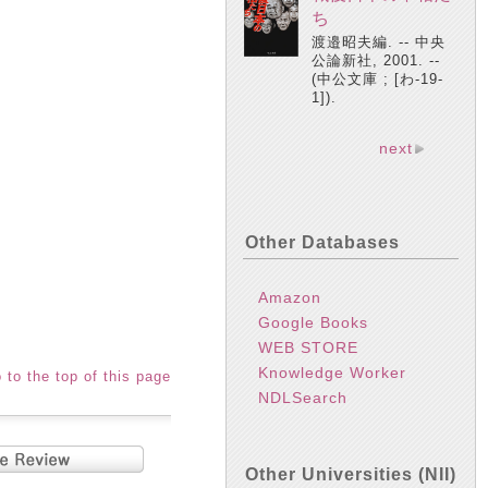
ち
渡邉昭夫編. -- 中央
公論新社, 2001. --
(中公文庫 ; [わ-19-
1]).
next
Other Databases
Amazon
Google Books
WEB STORE
Knowledge Worker
 to the top of this page
NDLSearch
Other Universities (NII)