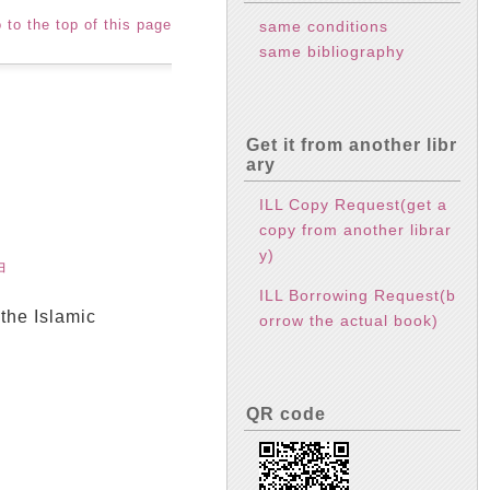
 to the top of this page
same conditions
same bibliography
Get it from another libr
ary
ILL Copy Request(get a
copy from another librar
y)
ョ
ILL Borrowing Request(b
he Islamic
orrow the actual book)
QR code