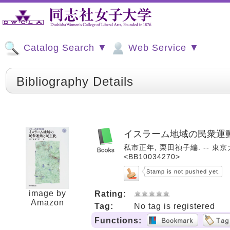
Catalog Search ▼
Web Service ▼
Bibliography Details
イスラーム地域の民衆運
私市正年, 栗田禎子編. -- 東京大
<BB10034270>
Stamp is not pushed yet.
image by
Rating:
Amazon
Tag:
No tag is registered
Functions: