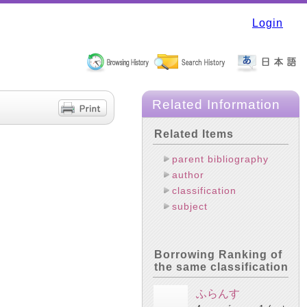
Login
Related Information
Related Items
parent bibliography
author
classification
subject
Borrowing Ranking of
the same classification
ふらんす