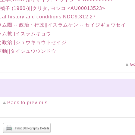
禎子 (1960-)||クリタ, ヨシコ <AU00013523>
ical history and conditions NDC9:312.27
ム圏 -- 政治・行政||イスラムケン -- セイジギョウセイ
ラム教||イスラムキョウ
と政治||シュウキョウトセイジ
運動||タイシュウウンドウ
Go
Back to previous