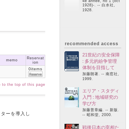
4e année, no 1 (oct
1928)-. -- 白水社,
1928.
recommended access
21世紀の安全保障
Reservat
memo
: 多元的紛争管理
ion
体制を目指して
0items
加藤朗著. -- 南窓社,
1999.
 to the top of this page
エリア・スタディ
入門 : 地域研究の
学び方
加藤普章編. -- 新版.
クターを導入し
-- 昭和堂, 2000.
戦後日本の宰相た