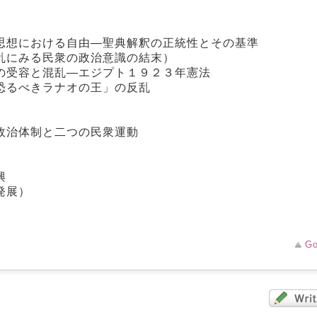
思想における自由―聖典解釈の正統性とその基準
乱にみる民衆の政治意識の結末）
の受容と混乱―エジプト１９２３年憲法
恐るべきラナオの王」の反乱
政治体制と二つの民衆運動
興
発展）
Go