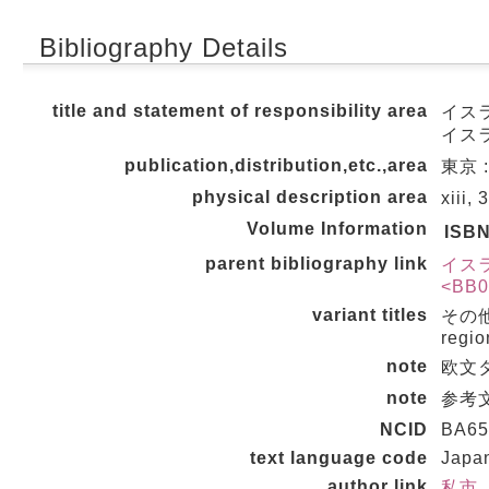
Bibliography Details
title and statement of responsibility area
イス
イスラ
publication,distribution,etc.,area
東京 
physical description area
xiii,
Volume Information
ISB
parent bibliography link
イス
<BB0
variant titles
その他の
regio
note
欧文
note
参考文
NCID
BA65
text language code
Japa
author link
私市,