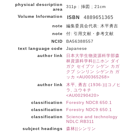
physical description
311p : 挿図 ; 21cm
area
Volume Information
ISBN
4889651365
note
編集委員会代表: 木平勇吉
note
付: 引用文献・参考文献
NCID
BA56388557
text language code
Japanese
author link
日本大学生物資源科学部森
林資源科学科||ニホン ダイ
ガク セイブツ シゲン カガ
クブ シンリン シゲンカ ガ
ッカ <AU00365268>
author link
木平, 勇吉 (1936-)||コノヒ
ラ, ユウキチ
<AU00290420>
classification
Forestry NDC8:650.1
classification
Forestry NDC9:650.1
classification
Science and technology
NDLC:RB311
subject headings
森林||シンリン