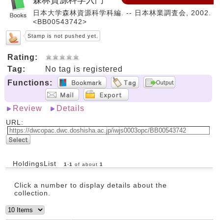
日本大学森林資源科学科編. -- 日本林業調査会, 2002.
<BB00543742>
Stamp is not pushed yet.
Rating:
Tag:
No tag is registered
Functions:
Review
Details
URL:
HoldingsList
1
-
1
of about
1
Click a number to display details about the
collection.