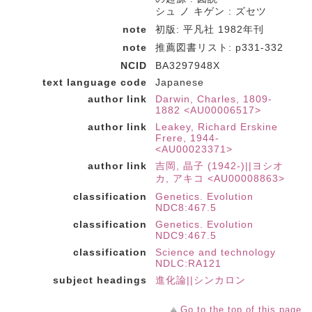
シュ ノ キゲン : ズセツ
note
初版: 平凡社 1982年刊
note
推薦図書リスト: p331-332
NCID
BA3297948X
text language code
Japanese
author link
Darwin, Charles, 1809-
1882 <AU00006517>
author link
Leakey, Richard Erskine
Frere, 1944-
<AU00023371>
author link
吉岡, 晶子 (1942-)||ヨシオ
カ, アキコ <AU00008863>
classification
Genetics. Evolution
NDC8:467.5
classification
Genetics. Evolution
NDC9:467.5
classification
Science and technology
NDLC:RA121
subject headings
進化論||シンカロン
Go to the top of this page