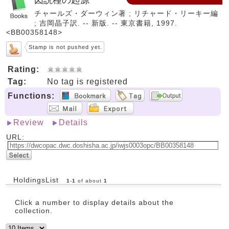
チャールズ・ダーウィン著 ; リチャード・リーキー編
; 吉岡晶子訳. -- 新版. -- 東京書籍, 1997.
<BB00358148>
Stamp is not pushed yet.
Rating:
Tag:
No tag is registered
Functions:
Review
Details
URL:
HoldingsList
1
-
1
of about
1
Click a number to display details about the
collection.