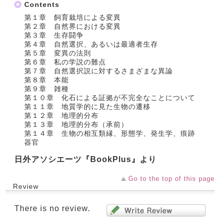
Contents
第１章 飼育栽培による変異
第２章 自然界における変異
第３章 生存闘争
第４章 自然選択、あるいは最適者生存
第５章 変異の法則
第６章 私の学説の難点
第７章 自然選択説に対するさまざまな異論
第８章 本能
第９章 雑種
第１０章 化石による証拠が不完全なことについて
第１１章 地質学的に見た生物の遷移
第１２章 地理的分布
第１３章 地理的分布（承前）
第１４章 生物の相互類縁、形態学、発生学、痕跡
器官
日外アソシエーツ『BookPlus』より
Go to the top of this page
Review
There is no review.