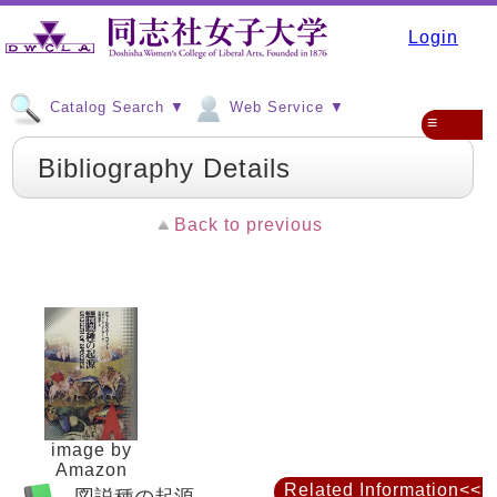
Login
Catalog Search ▼
Web Service ▼
≡
Bibliography Details
Back to previous
image by
Amazon
Related Information<<
図説種の起源