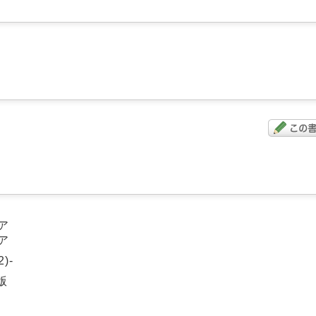
ア
ア
2)-
版