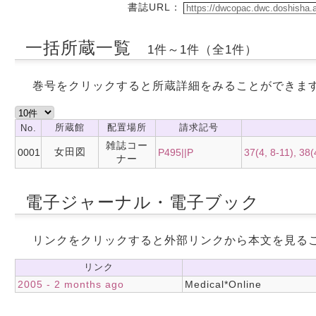
書誌URL：
一括所蔵一覧
1件～1件（全1件）
巻号をクリックすると所蔵詳細をみることができま
所蔵館
配置場所
請求記号
No.
雑誌コー
女田図
0001
P495||P
37(4, 8-11), 38(
ナー
電子ジャーナル・電子ブック
リンクをクリックすると外部リンクから本文を見る
リンク
2005 - 2 months ago
Medical*Online