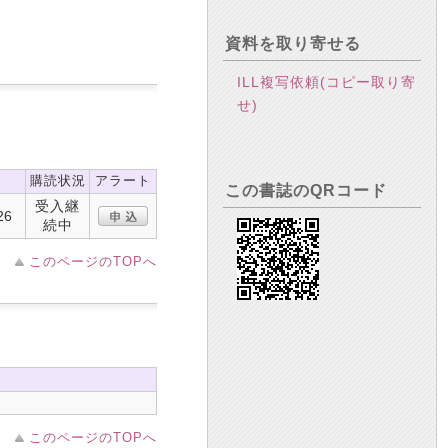
資料を取り寄せる
ILL複写依頼(コピー取り寄
せ)
購読状況
アラート
この書誌のQRコード
受入継
26
続中
このページのTOPへ
このページのTOPへ