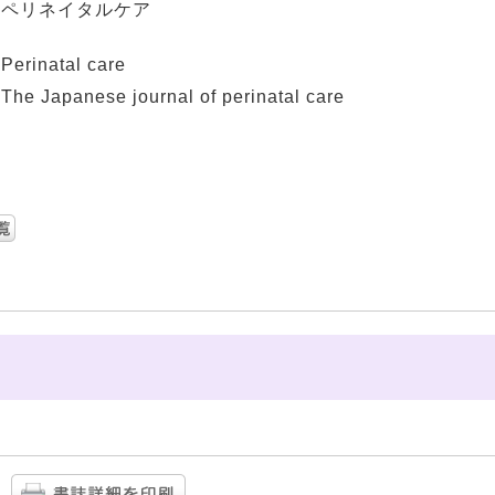
:ペリネイタルケア
ア
inatal care
apanese journal of perinatal care