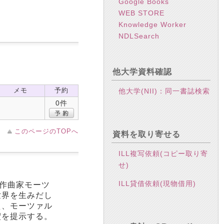
Google Books
WEB STORE
Knowledge Worker
NDLSearch
他大学資料確認
メモ
予約
他大学(NII)：同一書誌検索
0件
このページのTOPへ
資料を取り寄せる
ILL複写依頼(コピー取り寄
せ)
ILL貸借依頼(現物借用)
と作曲家モーツ
世界を生みだし
え、モーツァル
釈を提示する。