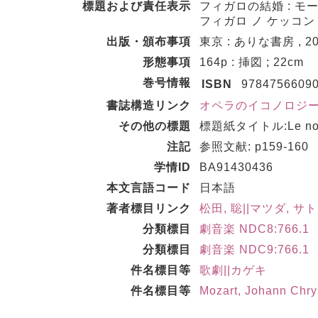
標題および責任表示
フィガロの結婚 : モ
フィガロ ノ ケッコン
出版・頒布事項
東京 : ありな書房 , 20
形態事項
164p : 挿図 ; 22cm
巻号情報
ISBN
9784756609
書誌構造リンク
オペラのイコノロジー||オ
その他の標題
標題紙タイトル:Le nozze d
注記
参照文献: p159-160
学情ID
BA91430436
本文言語コード
日本語
著者標目リンク
松田, 聡||マツダ, サト
分類標目
劇音楽 NDC8:766.1
分類標目
劇音楽 NDC9:766.1
件名標目等
歌劇||カゲキ
件名標目等
Mozart, Johann Chr