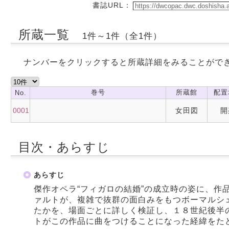
書誌URL：
所蔵一覧
1件～1件（全1件）
ナンバーをクリックすると所蔵詳細をみることがで
巻号
所蔵館
配置
No.
0001
女田図
開
目次・あらすじ
あらすじ
傑作オペラ“フィガロの結婚”の成立時の姿に、作
ァルトが、複雑で抜群の面白みをもつボーマルシ
たかを、場面ごとに詳しく検証し、１８世紀後半
トがこの作品に曲をつけることになった経緯をた