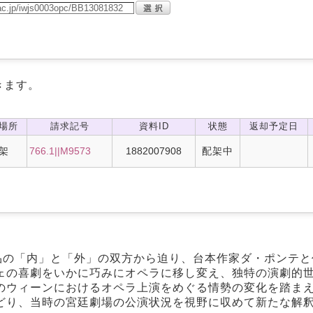
きます。
場所
請求記号
資料ID
状態
返却予定日
架
766.1||M9573
1882007908
配架中
品の「内」と「外」の双方から迫り、台本作家ダ・ポンテ
ェの喜劇をいかに巧みにオペラに移し変え、独特の演劇的
のウィーンにおけるオペラ上演をめぐる情勢の変化を踏ま
どり、当時の宮廷劇場の公演状況を視野に収めて新たな解