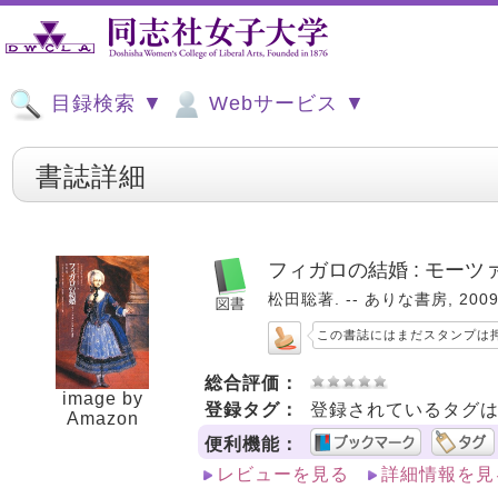
目録検索 ▼
Webサービス ▼
書誌詳細
フィガロの結婚 : モー
松田聡著. -- ありな書房, 2009.
この書誌にはまだスタンプは
総合評価：
image by
登録タグ：
登録されているタグ
Amazon
便利機能：
レビューを見る
詳細情報を見