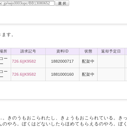
きます。
場所
請求記号
資料ID
状態
返却予定日
コー
726.6||K9582
1882000717
配架中
ー
コー
726.6||K9582
1881000160
配架中
ー
…。きのうもおこられたし、きょうもおこられている。き
んのやろ。ぼくはどないしたらほめてもらえるのやろ。ぼ