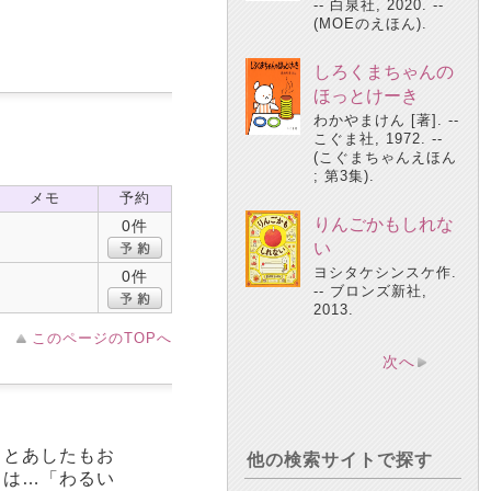
-- 白泉社, 2020. --
(MOEのえほん).
しろくまちゃんの
ほっとけーき
わかやまけん [著]. --
こぐま社, 1972. --
(こぐまちゃんえほん
; 第3集).
メモ
予約
りんごかもしれな
0件
い
ヨシタケシンスケ作.
0件
-- ブロンズ新社,
2013.
このページのTOPへ
次へ
っとあしたもお
他の検索サイトで探す
くは…「わるい