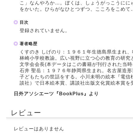
こ」なんやろか…。ぼくは、しょうがっこうにに
をかいた。ひらがなひとつずつ、こころをこめて
目次
登録されていません。
著者略歴
くすのき しげのり：１９６１年生徳島県生まれ
林崎小学校教諭。広い視野に立つ心の教育の研究
文学会会長(本データはこの書籍が刊行された当時
石井 聖岳：１９７６年静岡県生まれ。名古屋造
子どもたちの世話をする。小川未明の絵本『電信
談社）で日本絵本賞、講談社出版文化賞絵本賞を受
日外アソシエーツ『BookPlus』より
レビュー
レビューはありません