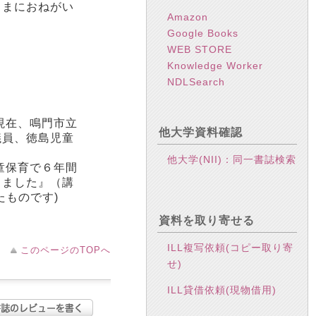
さまにおねがい
Amazon
Google Books
WEB STORE
Knowledge Worker
NDLSearch
現在、鳴門市立
他大学資料確認
議員、徳島児童
他大学(NII)：同一書誌検索
童保育で６年間
きました』（講
ものです)
資料を取り寄せる
ILL複写依頼(コピー取り寄
このページのTOPへ
せ)
ILL貸借依頼(現物借用)