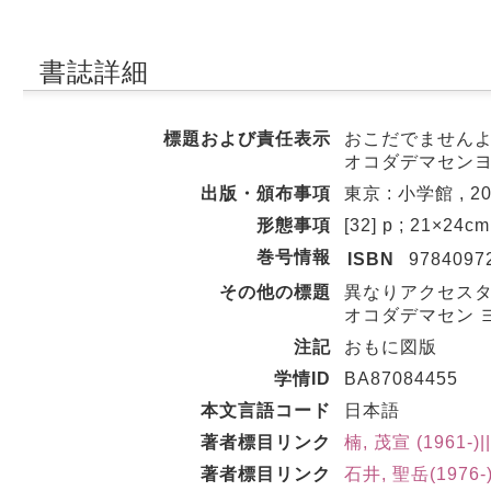
書誌詳細
標題および責任表示
おこだでませんよう
オコダデマセン
出版・頒布事項
東京 : 小学館 , 20
形態事項
[32] p ; 21×24cm
巻号情報
ISBN
9784097
その他の標題
異なりアクセスタ
オコダデマセン 
注記
おもに図版
学情ID
BA87084455
本文言語コード
日本語
著者標目リンク
楠, 茂宣 (1961-
著者標目リンク
石井, 聖岳(1976-