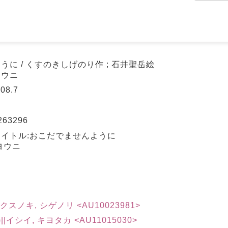
に / くすのきしげのり作 ; 石井聖岳絵
ヨウニ
08.7
263296
イトル:おこだでませんように
ヨウニ
)||クスノキ, シゲノリ <AU10023981>
)||イシイ, キヨタカ <AU11015030>