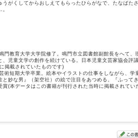
ゅうがくしてからおしえてもらったひらがなで、たなばた
…。
、鳴門教育大学大学院修了。鳴門市立図書館副館長をへて、
と、児童文学の創作を続けている。日本児童文芸家協会評
に掲載されていたものです)
形芸術短期大学卒業。絵本やイラストの仕事をしながら、学
柱と妙な男』（架空社）の絵で注目をあつめる。『ふって
賞(本データはこの書籍が刊行された当時に掲載されていた